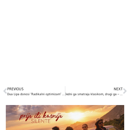
PREVIOUS
NEXT
Dua Lipa donosi ‘Radikalni optimizam’ na koncert Tame Impale u Londonu
Jedni ga smatraju klasikom, drugi ga – ne podnose! Zašto „Love Actually“ važi za najomraženiji praznični film?