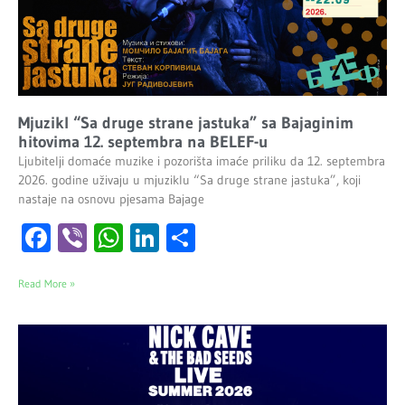
Mjuzikl “Sa druge strane jastuka” sa Bajaginim
hitovima 12. septembra na BELEF-u
Ljubitelji domaće muzike i pozorišta imaće priliku da 12. septembra
2026. godine uživaju u mjuziklu “Sa druge strane jastuka”, koji
nastaje na osnovu pjesama Bajage
Facebook
Viber
WhatsApp
LinkedIn
Share
Read More »