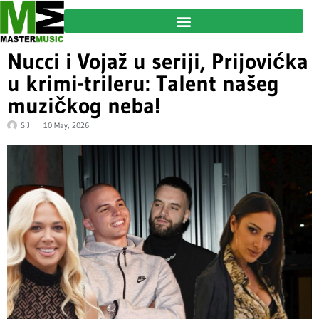
Nucci i Vojaž u seriji, Prijovićka
u krimi-trileru: Talent našeg
muzičkog neba!
S J
10 May, 2026