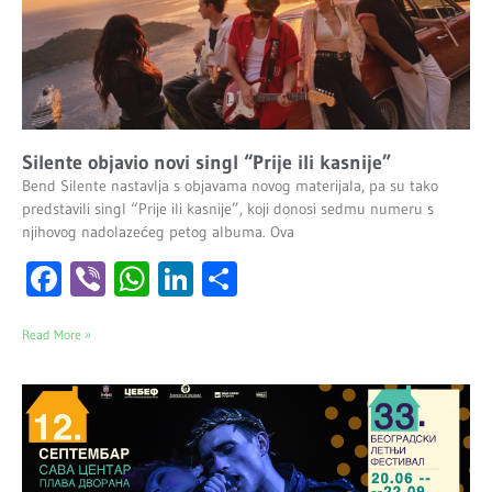
Silente objavio novi singl “Prije ili kasnije”
Bend Silente nastavlja s objavama novog materijala, pa su tako
predstavili singl “Prije ili kasnije”, koji donosi sedmu numeru s
njihovog nadolazećeg petog albuma. Ova
Facebook
Viber
WhatsApp
LinkedIn
Share
Read More »