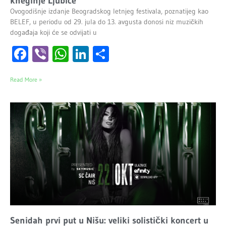
kneginje Ljubice
Ovogodišnje izdanje Beogradskog letnjeg festivala, poznatijeg kao
BELEF, u periodu od 29. jula do 13. avgusta donosi niz muzičkih
događaja koji će se odvijati u
Facebook
Viber
WhatsApp
LinkedIn
Share
Read More »
Senidah prvi put u Nišu: veliki solistički koncert u