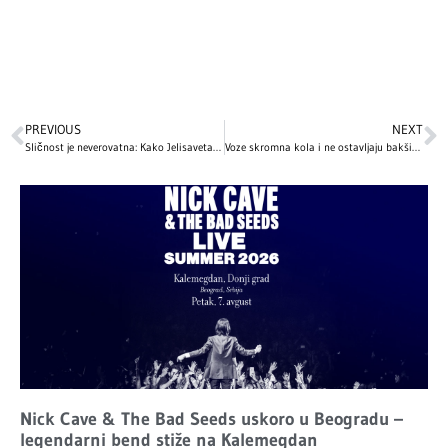
PREVIOUS
NEXT
Sličnost je neverovatna: Kako Jelisaveta Orašanin dijeli sličan izgled sa svojom sestrom Milicom
Voze skromna kola i ne ostavljaju bakšiš: Kako slavne ličnosti troše svoj novac
Nick Cave & The Bad Seeds uskoro u Beogradu –
legendarni bend stiže na Kalemegdan