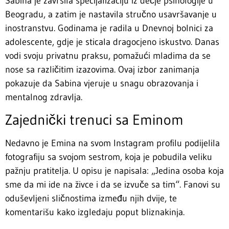
Sabina je završila specijalizaciju iz dečje psihologije u
Beogradu, a zatim je nastavila stručno usavršavanje u
inostranstvu. Godinama je radila u Dnevnoj bolnici za
adolescente, gdje je sticala dragocjeno iskustvo. Danas
vodi svoju privatnu praksu, pomažući mladima da se
nose sa različitim izazovima. Ovaj izbor zanimanja
pokazuje da Sabina vjeruje u snagu obrazovanja i
mentalnog zdravlja.
Zajednički trenuci sa Eminom
Nedavno je Emina na svom Instagram profilu podijelila
fotografiju sa svojom sestrom, koja je pobudila veliku
pažnju pratitelja. U opisu je napisala: „Jedina osoba koja
sme da mi ide na živce i da se izvuče sa tim“. Fanovi su
oduševljeni sličnostima između njih dvije, te
komentarišu kako izgledaju poput bliznakinja.