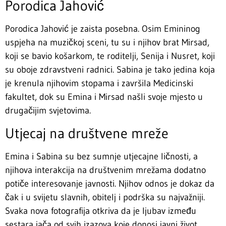
Porodica Jahović
Porodica Jahović je zaista posebna. Osim Emininog
uspjeha na muzičkoj sceni, tu su i njihov brat Mirsad,
koji se bavio košarkom, te roditelji, Senija i Nusret, koji
su oboje zdravstveni radnici. Sabina je tako jedina koja
je krenula njihovim stopama i završila Medicinski
fakultet, dok su Emina i Mirsad našli svoje mjesto u
drugačijim svjetovima.
Utjecaj na društvene mreže
Emina i Sabina su bez sumnje utjecajne ličnosti, a
njihova interakcija na društvenim mrežama dodatno
potiče interesovanje javnosti. Njihov odnos je dokaz da
čak i u svijetu slavnih, obitelj i podrška su najvažniji.
Svaka nova fotografija otkriva da je ljubav između
sestara jača od svih izazova koje donosi javni život.