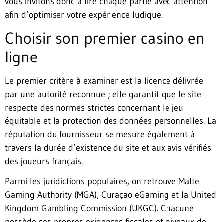
vous invitons donc à lire chaque partie avec attention
afin d’optimiser votre expérience ludique.
Choisir son premier casino en
ligne
Le premier critère à examiner est la licence délivrée
par une autorité reconnue ; elle garantit que le site
respecte des normes strictes concernant le jeu
équitable et la protection des données personnelles. La
réputation du fournisseur se mesure également à
travers la durée d’existence du site et aux avis vérifiés
des joueurs français.
Parmi les juridictions populaires, on retrouve Malte
Gaming Authority (MGA), Curaçao eGaming et la United
Kingdom Gambling Commission (UKGC). Chacune
possède ses propres exigences fiscales et niveaux de