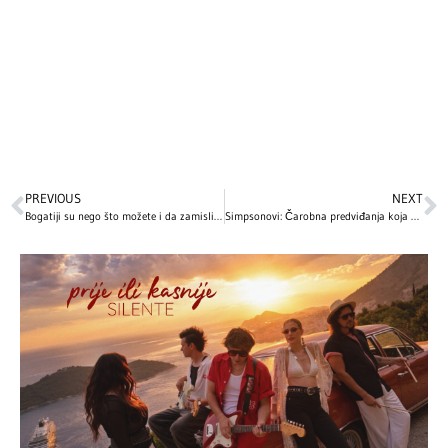
PREVIOUS
NEXT
Bogatiji su nego što možete i da zamislite: 10 jutjubera koji zarađuju MILIONE od svojih kanala
Simpsonovi: Čarobna predviđanja koja su postala stvarnost