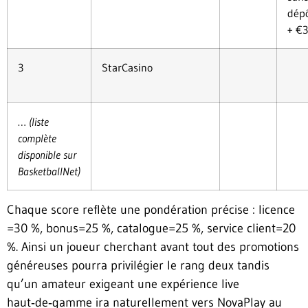
dép
+ €
3
StarCasino
…
(liste
complète
disponible sur
BasketballNet)
Chaque score reflète une pondération précise : licence
=30 %, bonus=25 %, catalogue=25 %, service client=20
%. Ainsi un joueur cherchant avant tout des promotions
généreuses pourra privilégier le rang deux tandis
qu’un amateur exigeant une expérience live
haut‑de‑gamme ira naturellement vers NovaPlay au