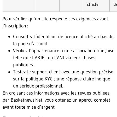
stricte
d
Pour vérifier qu’un site respecte ces exigences avant
l’inscription :
Consultez l’identifiant de licence affiché au bas de
la page d’accueil.
Vérifiez l’appartenance à une association française
telle que l’ARJEL ou l’ANJ via leurs bases
publiques.
Testez le support client avec une question précise
sur la politique KYC ; une réponse claire indique
un sérieux professionnel.
En croisant ces informations avec les revues publiées
par Basketnews.Net, vous obtenez un aperçu complet
avant toute mise d’argent.