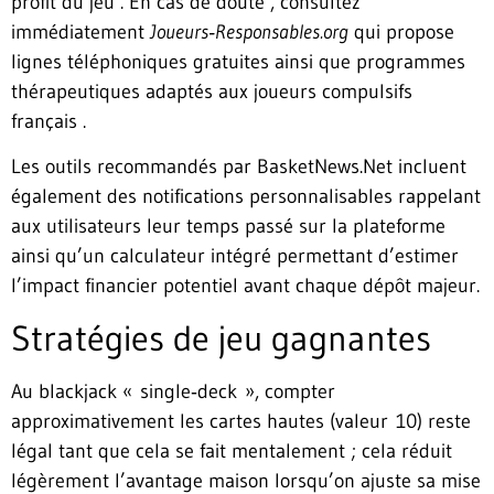
profit du jeu . En cas de doute , consultez
immédiatement
Joueurs‑Responsables.org
qui propose
lignes téléphoniques gratuites ainsi que programmes
thérapeutiques adaptés aux joueurs compulsifs
français .
Les outils recommandés par BasketNews.Net incluent
également des notifications personnalisables rappelant
aux utilisateurs leur temps passé sur la plateforme
ainsi qu’un calculateur intégré permettant d’estimer
l’impact financier potentiel avant chaque dépôt majeur.
Stratégies de jeu gagnantes
Au blackjack « single‑deck », compter
approximativement les cartes hautes (valeur 10) reste
légal tant que cela se fait mentalement ; cela réduit
légèrement l’avantage maison lorsqu’on ajuste sa mise