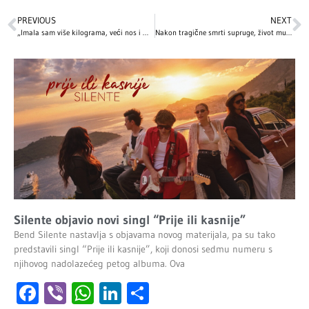
PREVIOUS
NEXT
„Imala sam više kilograma, veći nos i manja usta“: Anastasija Ražnatović progovorila o estetskim korekcijama
Nakon tragične smrti supruge, život mu je pružio drugu priliku: Emotivna ljubavna priča slavnog glumca slama srca, ali pruža i nadu
Silente objavio novi singl “Prije ili kasnije”
Bend Silente nastavlja s objavama novog materijala, pa su tako
predstavili singl “Prije ili kasnije”, koji donosi sedmu numeru s
njihovog nadolazećeg petog albuma. Ova
Facebook
Viber
WhatsApp
LinkedIn
Share