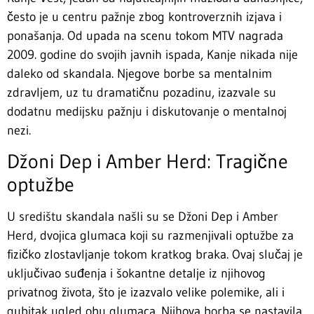
često je u centru pažnje zbog kontroverznih izjava i
ponašanja. Od upada na scenu tokom MTV nagrada
2009. godine do svojih javnih ispada, Kanje nikada nije
daleko od skandala. Njegove borbe sa mentalnim
zdravljem, uz tu dramatičnu pozadinu, izazvale su
dodatnu medijsku pažnju i diskutovanje o mentalnoj
nezi.
Džoni Dep i Amber Herd: Tragične
optužbe
U središtu skandala našli su se Džoni Dep i Amber
Herd, dvojica glumaca koji su razmenjivali optužbe za
fizičko zlostavljanje tokom kratkog braka. Ovaj slučaj je
uključivao suđenja i šokantne detalje iz njihovog
privatnog života, što je izazvalo velike polemike, ali i
gubitak ugled obu glumaca. Njihova borba se nastavila