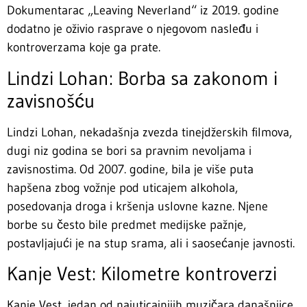
Dokumentarac „Leaving Neverland“ iz 2019. godine
dodatno je oživio rasprave o njegovom nasleđu i
kontroverzama koje ga prate.
Lindzi Lohan: Borba sa zakonom i
zavisnošću
Lindzi Lohan, nekadašnja zvezda tinejdžerskih filmova,
dugi niz godina se bori sa pravnim nevoljama i
zavisnostima. Od 2007. godine, bila je više puta
hapšena zbog vožnje pod uticajem alkohola,
posedovanja droga i kršenja uslovne kazne. Njene
borbe su često bile predmet medijske pažnje,
postavljajući je na stup srama, ali i saosećanje javnosti.
Kanje Vest: Kilometre kontroverzi
Kanje Vest, jedan od najuticajnijih muzičara današnjice,