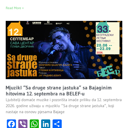
Read More »
Mjuzikl “Sa druge strane jastuka” sa Bajaginim
hitovima 12. septembra na BELEF-u
Ljubitelji domaće muzike i pozorišta imaće priliku da 12. septembra
2026. godine uživaju u mjuziklu “Sa druge strane jastuka”, koji
nastaje na osnovu pjesama Bajage
Facebook
Viber
WhatsApp
LinkedIn
Share