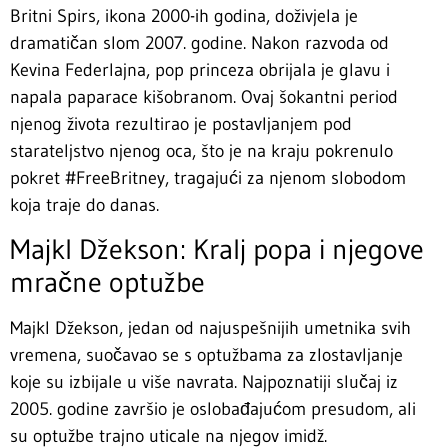
Britni Spirs, ikona 2000-ih godina, doživjela je
dramatičan slom 2007. godine. Nakon razvoda od
Kevina Federlajna, pop princeza obrijala je glavu i
napala paparace kišobranom. Ovaj šokantni period
njenog života rezultirao je postavljanjem pod
starateljstvo njenog oca, što je na kraju pokrenulo
pokret #FreeBritney, tragajući za njenom slobodom
koja traje do danas.
Majkl Džekson: Kralj popa i njegove
mračne optužbe
Majkl Džekson, jedan od najuspešnijih umetnika svih
vremena, suočavao se s optužbama za zlostavljanje
koje su izbijale u više navrata. Najpoznatiji slučaj iz
2005. godine završio je oslobađajućom presudom, ali
su optužbe trajno uticale na njegov imidž.