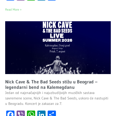
Read More »
Nick Cave & The Bad Seeds stižu u Beograd –
legendarni bend na Kalemegdanu
Jedan od najznačajnijih i najuzbudljivijih muzičkih sastava
savremene scene, Nick Cave & The Bad Seeds, uskoro će nastupiti
u Beogradu. Koncert je zakazan za 7.
Facebook
Viber
WhatsApp
LinkedIn
Share