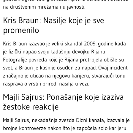
na društvenim mrežama i u javnosti.
Kris Braun: Nasilje koje je sve
promenilo
Kris Braun izazvao je veliki skandal 2009. godine kada
je fizički napao svoju tadašnju devojku Rijanu.
Fotografije povreda koje je Rijana pretrpjela obišle su
svet, a Braun je kasnije osuđen za napad. Ovaj incident
značajno je uticao na njegovu karijeru, stvarajući tonu
rasprava o vrsti i prirodi nasilja u vezi.
Majli Sajrus: Ponašanje koje izaziva
žestoke reakcije
Majli Sajrus, nekadašnja zvezda Dizni kanala, izazvala je
brojne kontroverze nakon što je započela solo karijeru.