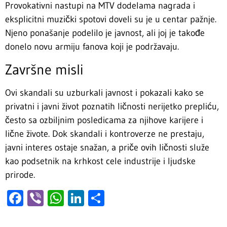
Provokativni nastupi na MTV dodelama nagrada i
eksplicitni muzički spotovi doveli su je u centar pažnje.
Njeno ponašanje podelilo je javnost, ali joj je takođe
donelo novu armiju fanova koji je podržavaju.
Završne misli
Ovi skandali su uzburkali javnost i pokazali kako se
privatni i javni život poznatih ličnosti nerijetko prepliću,
često sa ozbiljnim posledicama za njihove karijere i
lične živote. Dok skandali i kontroverze ne prestaju,
javni interes ostaje snažan, a priče ovih ličnosti služe
kao podsetnik na krhkost cele industrije i ljudske
prirode.
Facebook
Viber
WhatsApp
LinkedIn
Share