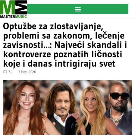
Optužbe za zlostavljanje,
problemi sa zakonom, lečenje
zavisnosti…: Najveći skandali i
kontroverze poznatih ličnosti
koje i danas intrigiraju svet
S J
3 May, 2026