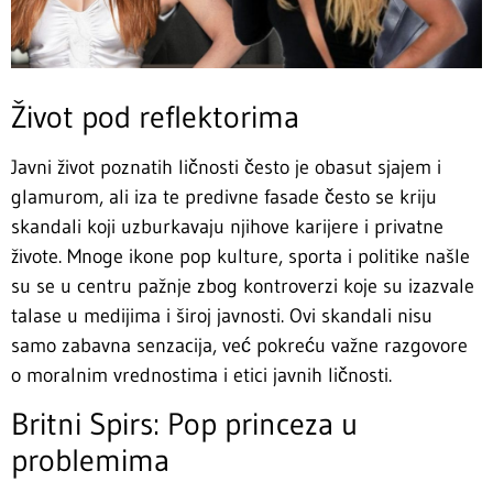
Život pod reflektorima
Javni život poznatih ličnosti često je obasut sjajem i
glamurom, ali iza te predivne fasade često se kriju
skandali koji uzburkavaju njihove karijere i privatne
živote. Mnoge ikone pop kulture, sporta i politike našle
su se u centru pažnje zbog kontroverzi koje su izazvale
talase u medijima i široj javnosti. Ovi skandali nisu
samo zabavna senzacija, već pokreću važne razgovore
o moralnim vrednostima i etici javnih ličnosti.
Britni Spirs: Pop princeza u
problemima