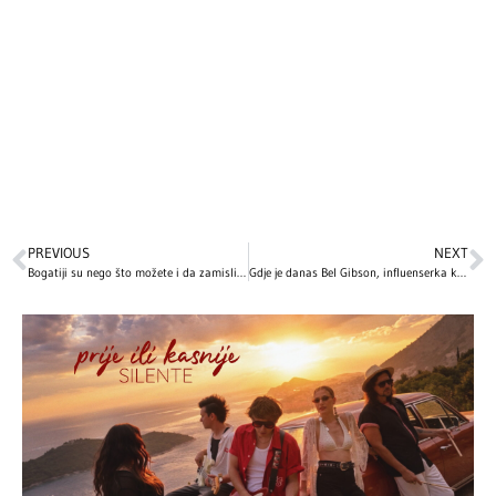
PREVIOUS
NEXT
Bogatiji su nego što možete i da zamislite: 10 jutjubera koji zarađuju MILIONE od svojih kanala
Gdje je danas Bel Gibson, influenserka koja je surovo prevarila svijet lažirajući da je teško bolesna?