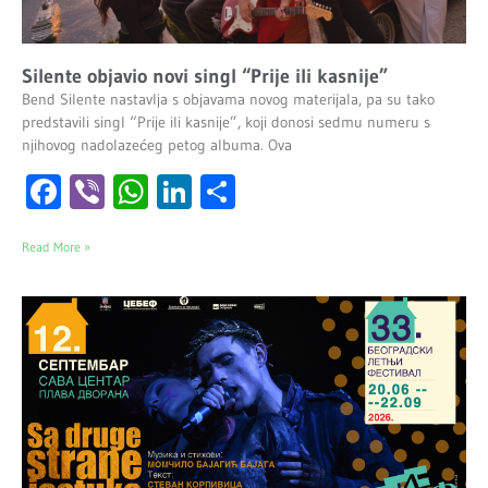
Silente objavio novi singl “Prije ili kasnije”
Bend Silente nastavlja s objavama novog materijala, pa su tako
predstavili singl “Prije ili kasnije”, koji donosi sedmu numeru s
njihovog nadolazećeg petog albuma. Ova
Facebook
Viber
WhatsApp
LinkedIn
Share
Read More »