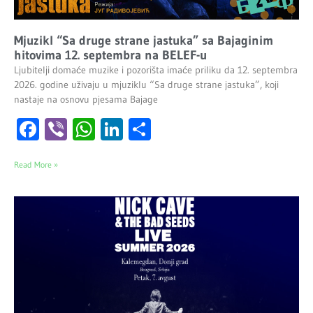
Mjuzikl “Sa druge strane jastuka” sa Bajaginim
hitovima 12. septembra na BELEF-u
Ljubitelji domaće muzike i pozorišta imaće priliku da 12. septembra
2026. godine uživaju u mjuziklu “Sa druge strane jastuka”, koji
nastaje na osnovu pjesama Bajage
Facebook
Viber
WhatsApp
LinkedIn
Share
Read More »