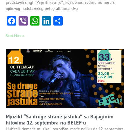
predstavili singl “Prije ili kasnije”, koji donosi sedmu numeru s
njihovog nadolazećeg petog albuma. Ova
Facebook
Viber
WhatsApp
LinkedIn
Share
Read More »
Mjuzikl “Sa druge strane jastuka” sa Bajaginim
hitovima 12. septembra na BELEF-u
Ljubitelji domaće muzike i pozorišta imaće priliku da 12. septembra