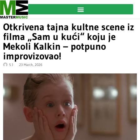
Otkrivena tajna kultne scene iz
filma „Sam u kući“ koju je
Mekoli Kalkin – potpuno
improvizovao!
S J
23 March, 2026