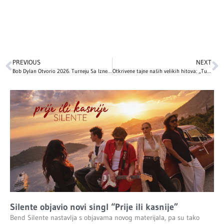
PREVIOUS
NEXT
Bob Dylan Otvorio 2026. Turneju Sa Iznenađujućim Coverom Eddie Cochran-a
Otkrivene tajne naših velikih hitova: „Tuga iz Poršea“ i simbolika pesme „Sava i Dunav“
Silente objavio novi singl “Prije ili kasnije”
Bend Silente nastavlja s objavama novog materijala, pa su tako