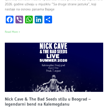
2026. godine uživaju u mjuziklu “Sa druge strane jastuka”, koji
nastaje na osnovu pjesama Bajage
Facebook
Viber
WhatsApp
LinkedIn
Share
Read More »
Nick Cave & The Bad Seeds stižu u Beograd –
legendarni bend na Kalemegdanu