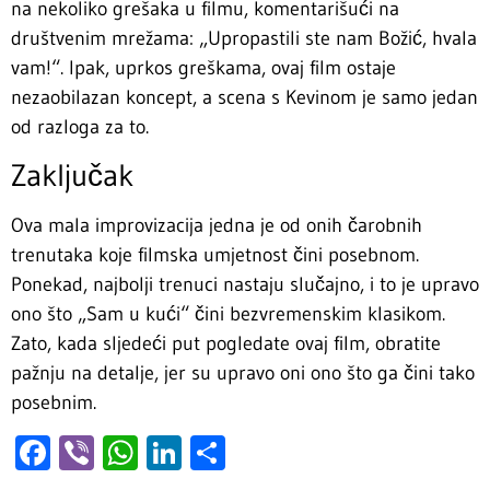
na nekoliko grešaka u filmu, komentarišući na
društvenim mrežama: „Upropastili ste nam Božić, hvala
vam!“. Ipak, uprkos greškama, ovaj film ostaje
nezaobilazan koncept, a scena s Kevinom je samo jedan
od razloga za to.
Zaključak
Ova mala improvizacija jedna je od onih čarobnih
trenutaka koje filmska umjetnost čini posebnom.
Ponekad, najbolji trenuci nastaju slučajno, i to je upravo
ono što „Sam u kući“ čini bezvremenskim klasikom.
Zato, kada sljedeći put pogledate ovaj film, obratite
pažnju na detalje, jer su upravo oni ono što ga čini tako
posebnim.
Facebook
Viber
WhatsApp
LinkedIn
Share