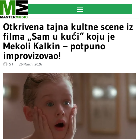
Otkrivena tajna kultne scene iz
filma „Sam u kući“ koju je
Mekoli Kalkin – potpuno
improvizovao!
S J
26 March, 2026