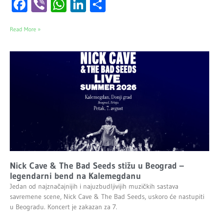
Facebook
Viber
WhatsApp
LinkedIn
Share
Read More »
Nick Cave & The Bad Seeds stižu u Beograd –
legendarni bend na Kalemegdanu
Jedan od najznačajnijih i najuzbudljivijih muzičkih sastava
savremene scene, Nick Cave & The Bad Seeds, uskoro će nastupiti
u Beogradu. Koncert je zakazan za 7.