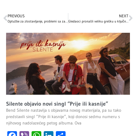
PREVIOUS
NEXT
Optužbe za zlostavljanje, problemi sa zakonom, lečenje zavisnosti…: Najveći skandali i kontroverze poznatih ličnosti koje i danas intrigiraju svet
Gledaoci pronašli veliku grešku u ključnoj sceni „Titanika“
Silente objavio novi singl “Prije ili kasnije”
Bend Silente nastavlja s objavama novog materijala, pa su tako
predstavili singl “Prije ili kasnije”, koji donosi sedmu numeru s
njihovog nadolazećeg petog albuma. Ova
Facebook
Viber
WhatsApp
LinkedIn
Share