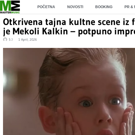
POČETNA
NOVOSTI
BOOKING
PR &
Otkrivena tajna kultne scene iz
je Mekoli Kalkin – potpuno impr
S J
1 April, 2026