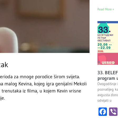
Read More »
tak
33. BELEF
erioda za mnoge porodice širom svijeta.
program u
 malog Kevina, kojeg igra genijalni Mekoli
Ovogodišnje 
poznatijeg k
 trenutaka iz filma, u kojem Kevin vrisne
avgusta dono
je.
odvijati u
Fa