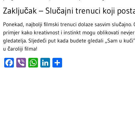
Zaključak – Slučajni trenuci koji posta
Ponekad, najbolji filmski trenuci dolaze sasvim slučajno. 
primjer kako kreativnost i instinkt mogu oblikovati nevje
gledatelja. Sljedeći put kada budete gledali „Sam u kući“, 
u čaroliji filma!
Facebook
Viber
WhatsApp
LinkedIn
Share