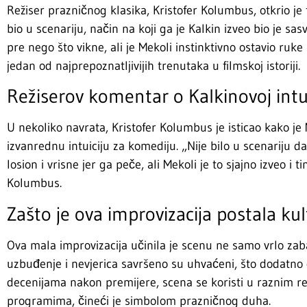
Režiser prazničnog klasika, Kristofer Kolumbus, otkrio je f
bio u scenariju, način na koji ga je Kalkin izveo bio je sas
pre nego što vikne, ali je Mekoli instinktivno ostavio ruk
jedan od najprepoznatljivijih trenutaka u filmskoj istoriji.
Režiserov komentar o Kalkinovoj intui
U nekoliko navrata, Kristofer Kolumbus je isticao kako je 
izvanrednu intuiciju za komediju. „Nije bilo u scenariju d
losion i vrisne jer ga peče, ali Mekoli je to sjajno izveo i 
Kolumbus.
Zašto je ova improvizacija postala ku
Ova mala improvizacija učinila je scenu ne samo vrlo za
uzbuđenje i nevjerica savršeno su uhvaćeni, što dodatno 
decenijama nakon premijere, scena se koristi u raznim 
programima, čineći je simbolom prazničnog duha.