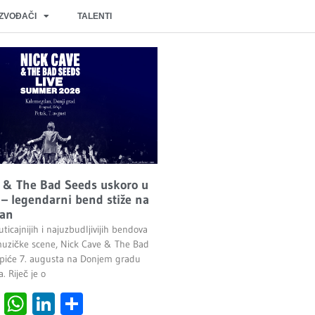
IZVOĐAČI
TALENTI
 & The Bad Seeds uskoro u
– legendarni bend stiže na
an
ticajnijih i najuzbudljivijih bendova
uzičke scene, Nick Cave & The Bad
piće 7. augusta na Donjem gradu
 Riječ je o
cebook
Viber
WhatsApp
LinkedIn
Share