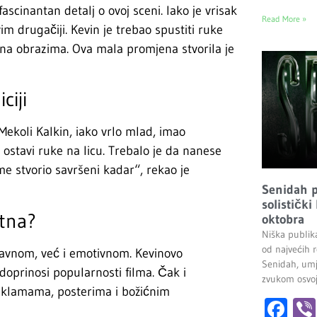
ascinantan detalj o ovoj sceni. Iako je vrisak
Read More »
vim drugačiji. Kevin je trebao spustiti ruke
e na obrazima. Ova mala promjena stvorila je
ciji
Mekoli Kalkin, iako vrlo mlad, imao
a ostavi ruke na licu. Trebalo je da nanese
time stvorio savršeni kadar“, rekao je
Senidah pr
solistički
ltna?
oktobra
Niška publik
od najvećih r
bavnom, već i emotivnom. Kevinovo
Senidah, umj
doprinosi popularnosti filma. Čak i
zvukom osvoji
reklamama, posterima i božićnim
Fa