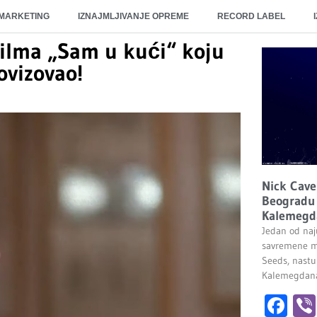
 MARKETING
IZNAJMLJIVANJE OPREME
RECORD LABEL
 filma „Sam u kući“ koju
ovizovao!
Nick Cave
Beogradu 
Kalemegd
Jedan od naju
savremene m
Seeds, nastu
Kalemegdana.
Fa