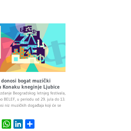
 donosi bogat muzički
 Konaku kneginje Ljubice
izdanje Beogradskog letnjeg festivala,
ao BELEF, u periodu od 29. jula do 13.
si niz muzičkih događaja koji će se
cebook
Viber
WhatsApp
LinkedIn
Share