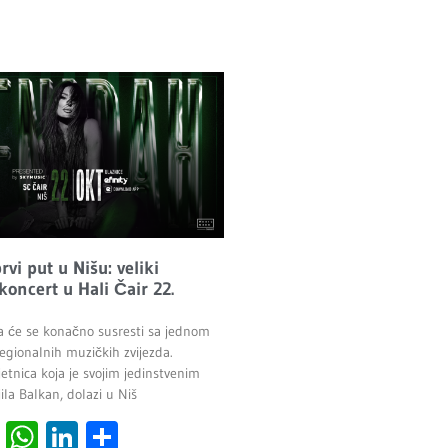
vi put u Nišu: veliki
 koncert u Hali Čair 22.
a će se konačno susresti sa jednom
egionalnih muzičkih zvijezda.
etnica koja je svojim jedinstvenim
la Balkan, dolazi u Niš
cebook
Viber
WhatsApp
LinkedIn
Share