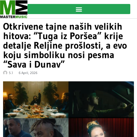
Otkrivene tajne naših velikih
hitova: “Tuga iz Poršea” krije
detalje Reljine prošlosti, a evo
koju simboliku nosi pesma
“Sava i Dunav”
S J
6 April, 2026