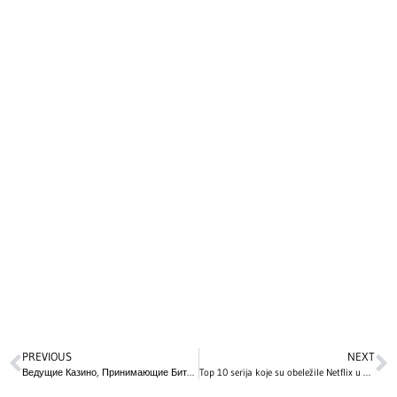
PREVIOUS
NEXT
Ведущие Казино, Принимающие Биткойн: Руководство для Игороков
Top 10 serija koje su obeležile Netflix u 2025: Intenzivne drame, mračne misterije i napeti trileri