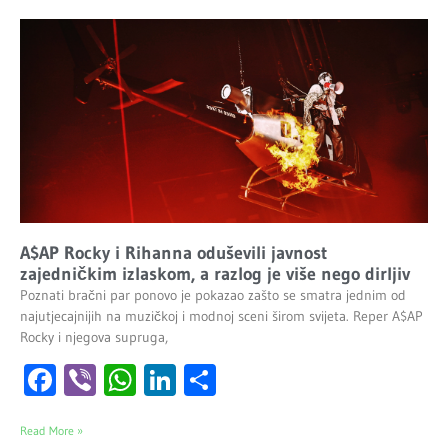
A$AP Rocky i Rihanna oduševili javnost
zajedničkim izlaskom, a razlog je više nego dirljiv
Poznati bračni par ponovo je pokazao zašto se smatra jednim od
najutjecajnijih na muzičkoj i modnoj sceni širom svijeta. Reper A$AP
Rocky i njegova supruga,
Facebook
Viber
WhatsApp
LinkedIn
Share
Read More »