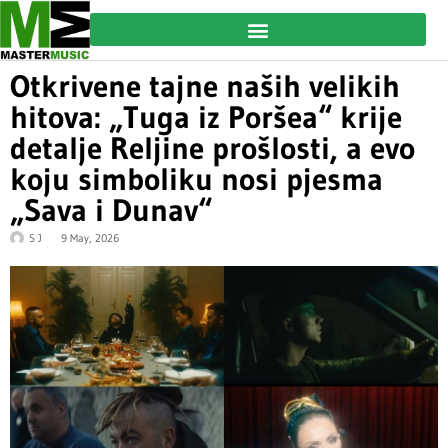
Otkrivene tajne naših velikih
hitova: „Tuga iz Poršea“ krije
detalje Reljine prošlosti, a evo
koju simboliku nosi pjesma
„Sava i Dunav“
S J
9 May, 2026