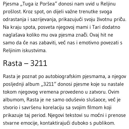
Pjesma „Tuga iz Poršea“ donosi nam uvid u Reljinu
prošlost. Kroz spot, on dijeli važne trenutke svoga
odrastanja i sazrijevanja, prikazujući svoju životnu priču.
Na kraju spota, posveta njegovoj mami i Tari dodatno
naglašava koliko mu ova pjesma znači. Ovaj hit ne
samo da će nas zabaviti, već nas i emotivno povezati s
Reljinim iskustvima.
Rasta – 3211
Rasta je poznat po autobiografskim pjesmama, a njegov
posljednji album „3211“ donosi pjesme koje su nastale
tokom njegovog vremena provedeno u zatvoru. Ovim
albumom, Rasta je ne samo oduševio slušaoce, već je
stvorio i savršenu korelaciju sa svojim filmom koji
prikazuje taj period. Njegovi tekstovi su moćni i prenose
stvarne emocije, kontaktirajući duboko s publikom.