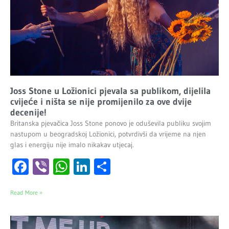
Joss Stone u Ložionici pjevala sa publikom, dijelila
cvijeće i ništa se nije promijenilo za ove dvije
decenije!
Britanska pjevačica Joss Stone ponovo je oduševila publiku svojim
nastupom u beogradskoj Ložionici, potvrdivši da vrijeme na njen
glas i energiju nije imalo nikakav utjecaj.
Facebook
Viber
WhatsApp
LinkedIn
Share
Read More »