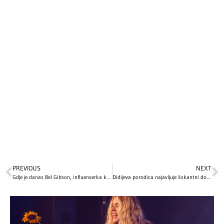
PREVIOUS
NEXT
Gdje je danas Bel Gibson, influenserka koja je prevarila svijet?
Didijeva porodica najavljuje šokantni dokumentarac iz zatvora