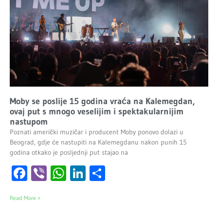
Moby se poslije 15 godina vraća na Kalemegdan,
ovaj put s mnogo veselijim i spektakularnijim
nastupom
Poznati američki muzičar i producent Moby ponovo dolazi u
Beograd, gdje će nastupiti na Kalemegdanu nakon punih 15
godina otkako je posljednji put stajao na
Facebook
Viber
WhatsApp
LinkedIn
Share
Read More »