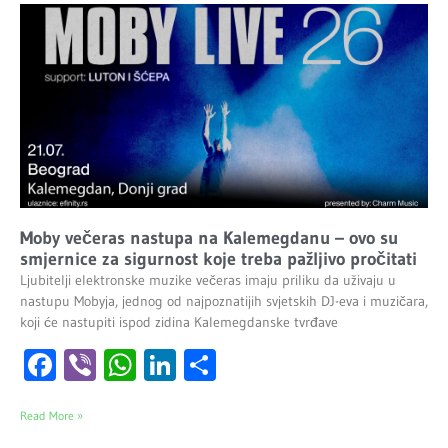
Moby večeras nastupa na Kalemegdanu – ovo su
smjernice za sigurnost koje treba pažljivo pročitati
Ljubitelji elektronske muzike večeras imaju priliku da uživaju u
nastupu Mobyja, jednog od najpoznatijih svjetskih DJ-eva i muzičara,
koji će nastupiti ispod zidina Kalemegdanske tvrđave
Facebook
Viber
WhatsApp
LinkedIn
Share
Read More »