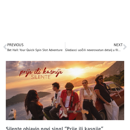
PREVIOUS
NEXT
Bet Hall: Your Quick‑Spin Slot Adventure
Gledaoci uočili neverovatan detalj u filmu „Love Actually“ – nakon ovog saznanja ovaj božićni klasik gledaćete potpuno drugim očima!
Silente objavio novi singl “Prije ili kasnije”