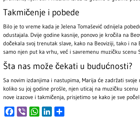
Takmičenje i pobede
Bilo je to vreme kada je Jelena Tomašević odnijela pobed
odustajala. Dvije godine kasnije, ponovo je kročila na Be
dočekala svoj trenutak slave, kako na Beoviziji, tako i n
samo njen put ka vrhu, već i savremenu muzičku scenu S
Šta nas može čekati u budućnosti?
Sa novim izdanjima i nastupima, Marija će zadržati svoje 
koliko su joj godine prošle, njen uticaj na muzičku scenu
nove izazove i takmičenja, prisjetimo se kako je sve počel
Facebook
Viber
WhatsApp
LinkedIn
Share