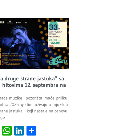
Sa druge strane jastuka” sa
 hitovima 12. septembra na
maće muzike i pozorišta imaće priliku
mbra 2026. godine uživaju u mjuziklu
rane jastuka”, koji nastaje na osnovu
age
cebook
Viber
WhatsApp
LinkedIn
Share