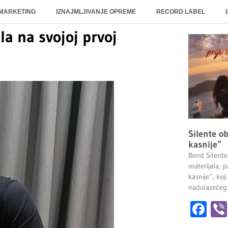
 MARKETING
IZNAJMLJIVANJE OPREME
RECORD LABEL
la na svojoj prvoj
Silente ob
kasnije”
Bend Silente
materijala, pa
kasnije”, ko
nadolazećeg
Fa