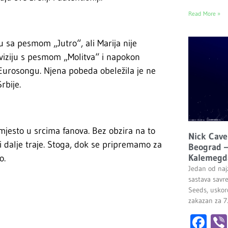
Read More »
u sa pesmom „Jutro“, ali Marija nije
oviziju s pesmom „Molitva“ i napokon
a Eurosongu. Njena pobeda obeležila je ne
rbije.
mjesto u srcima fanova. Bez obzira na to
Nick Cave
 i dalje traje. Stoga, dok se pripremamo za
Beograd –
Kalemegd
o.
Jedan od najz
sastava savr
Seeds, uskor
zakazan za 7
Fa