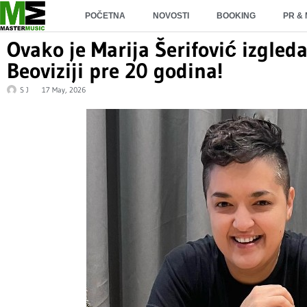
POČETNA
NOVOSTI
BOOKING
PR &
Ovako je Marija Šerifović izgleda
Beoviziji pre 20 godina!
S J
17 May, 2026