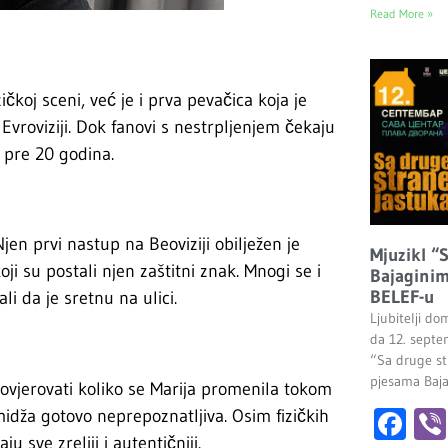
Read More »
čkoj sceni, već je i prva pevačica koja je
vroviziji. Dok fanovi s nestrpljenjem čekaju
i pre 20 godina.
jen prvi nastup na Beoviziji obilježen je
Mjuzikl “
i su postali njen zaštitni znak. Mnogi se i
Bajaginim
BELEF-u
i da je sretnu na ulici.
Ljubitelji do
da 12. septe
“Sa druge st
pjesama Baj
ovjerovati koliko se Marija promenila tokom
Fa
idža gotovo neprepoznatljiva. Osim fizičkih
 sve zreliji i autentičniji.