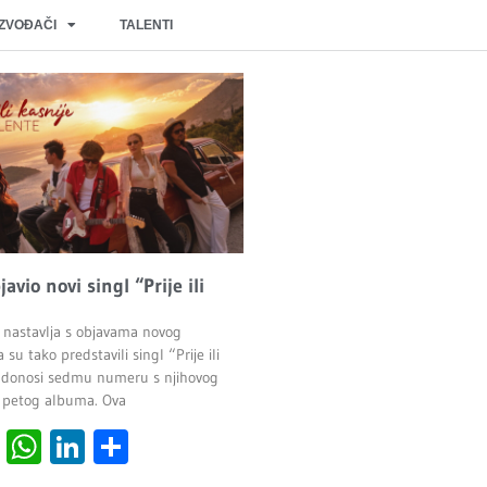
IZVOĐAČI
TALENTI
javio novi singl “Prije ili
 nastavlja s objavama novog
 su tako predstavili singl “Prije ili
ji donosi sedmu numeru s njihovog
 petog albuma. Ova
cebook
Viber
WhatsApp
LinkedIn
Share