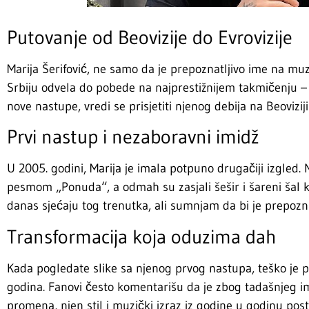
Putovanje od Beovizije do Evrovizije
Marija Šerifović, ne samo da je prepoznatljivo ime na muzi
Srbiju odvela do pobede na najprestižnijem takmičenju – E
nove nastupe, vredi se prisjetiti njenog debija na Beovizij
Prvi nastup i nezaboravni imidž
U 2005. godini, Marija je imala potpuno drugačiji izgled. N
pesmom „Ponuda“, a odmah su zasjali šešir i šareni šal koj
danas sjećaju tog trenutka, ali sumnjam da bi je prepoznal
Transformacija koja oduzima dah
Kada pogledate slike sa njenog prvog nastupa, teško je p
godina. Fanovi često komentarišu da je zbog tadašnjeg im
promena, njen stil i muzički izraz iz godine u godinu postaju