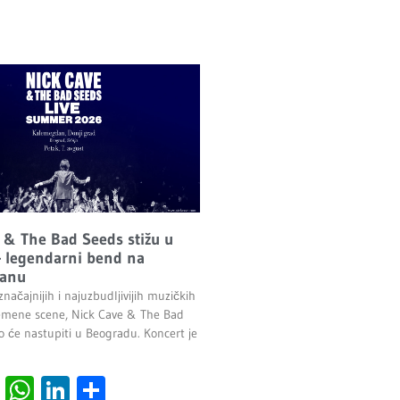
 & The Bad Seeds stižu u
 legendarni bend na
anu
načajnijih i najuzbudljivijih muzičkih
emene scene, Nick Cave & The Bad
o će nastupiti u Beogradu. Koncert je
.
cebook
Viber
WhatsApp
LinkedIn
Share