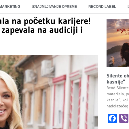
 MARKETING
IZNAJMLJIVANJE OPREME
RECORD LABEL
ala na početku karijere!
zapevala na audiciji i
Silente ob
kasnije”
Bend Silente
materijala, pa
kasnije”, ko
nadolazećeg
Fa