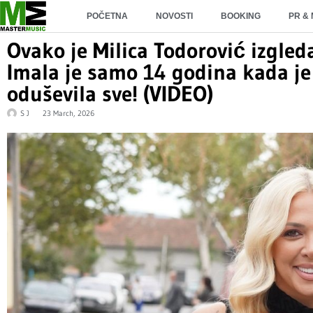
POČETNA
NOVOSTI
BOOKING
PR &
Ovako je Milica Todorović izgled
Imala je samo 14 godina kada je 
oduševila sve! (VIDEO)
S J
23 March, 2026