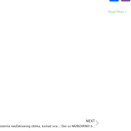
Read More »
NEXT
Kengur, testenina neočekivanog oblika, komad sira…: Ovo su NAJBIZARNIJI božićni pokloni slavnih, a 1 je posebno zapanjujuć!