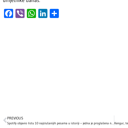
umjetnike danas.
Facebook
Viber
WhatsApp
LinkedIn
Share
PREVIOUS
Spotify objavio listu 10 najslušanijih pesama u istoriji – jedna je proglašena najboljom pesmom svih vremena!