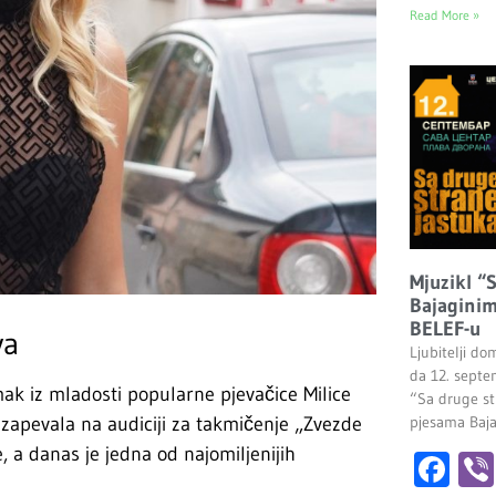
Read More »
Mjuzikl “
Bajaginim
BELEF-u
va
Ljubitelji do
da 12. septe
 iz mladosti popularne pjevačice Milice
“Sa druge st
pjesama Baj
 zapevala na audiciji za takmičenje „Zvezde
e, a danas je jedna od najomiljenijih
Fa