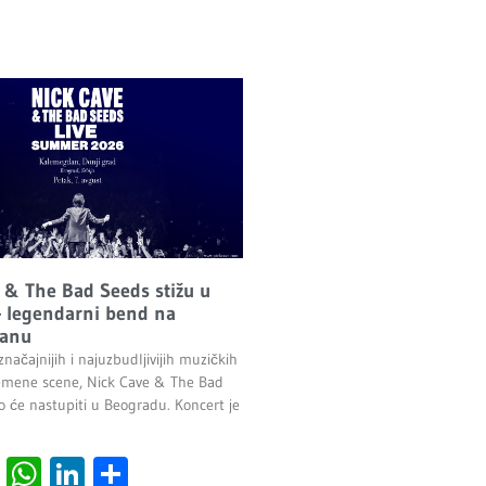
 & The Bad Seeds stižu u
 legendarni bend na
anu
načajnijih i najuzbudljivijih muzičkih
emene scene, Nick Cave & The Bad
o će nastupiti u Beogradu. Koncert je
.
cebook
Viber
WhatsApp
LinkedIn
Share