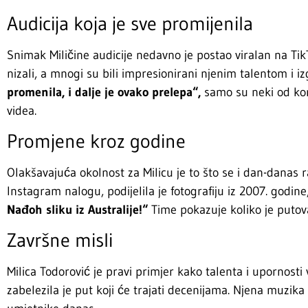
Audicija koja je sve promijenila
Snimak Miličine audicije nedavno je postao viralan na Ti
nizali, a mnogi su bili impresionirani njenim talentom i 
promenila, i dalje je ovako prelepa“,
samo su neki od kom
videa.
Promjene kroz godine
Olakšavajuća okolnost za Milicu je to što se i dan-danas 
Instagram nalogu, podijelila je fotografiju iz 2007. godin
Nađoh sliku iz Australije!“
Time pokazuje koliko je putova
Završne misli
Milica Todorović je pravi primjer kako talenta i upornost
zabelezila je put koji će trajati decenijama. Njena muzika