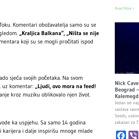
Read More »
kToku. Komentari obožavatelja samo su se
izgledom.
„Kraljica Balkana“, „Ništa se nije
entara koji su se mogli pročitati ispod
rado sjeća svojih početaka. Na svom
Nick Cave
e, uz komentar:
„Ljudi, ovo mora na feed!
Beograd –
nje kroz muziku oblikovalo njen život.
Kalemegd
Jedan od najz
sastava savr
Seeds, uskor
i vode ka uspjehu. Sa samo 14 godina
zakazan za 7
 i karijera i dalje inspirišu mnoge mlade
Fa