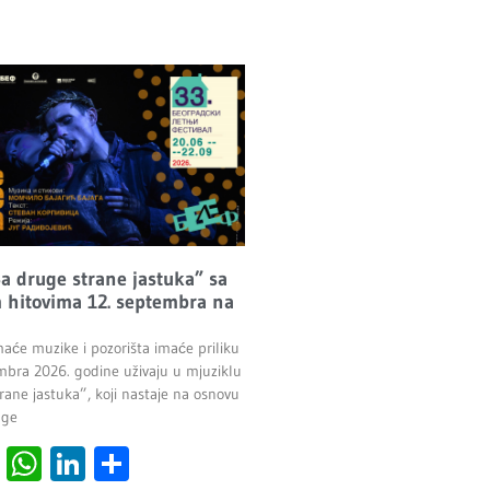
Sa druge strane jastuka” sa
 hitovima 12. septembra na
maće muzike i pozorišta imaće priliku
mbra 2026. godine uživaju u mjuziklu
rane jastuka”, koji nastaje na osnovu
age
cebook
Viber
WhatsApp
LinkedIn
Share