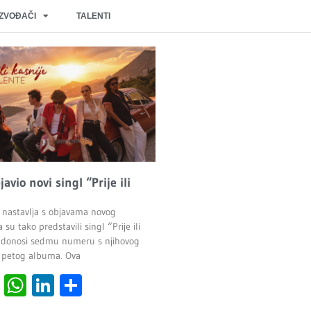
IZVOĐAČI
TALENTI
javio novi singl “Prije ili
 nastavlja s objavama novog
 su tako predstavili singl “Prije ili
ji donosi sedmu numeru s njihovog
 petog albuma. Ova
cebook
Viber
WhatsApp
LinkedIn
Share