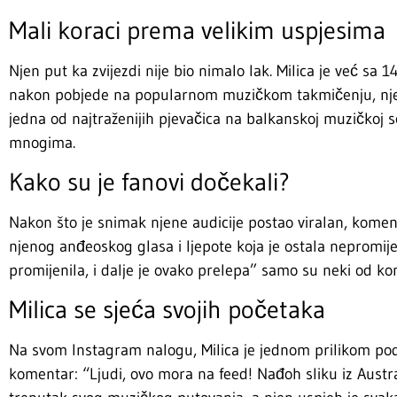
Mali koraci prema velikim uspjesima
Njen put ka zvijezdi nije bio nimalo lak. Milica je već sa 
nakon pobjede na popularnom muzičkom takmičenju, njena
jedna od najtraženijih pjevačica na balkanskoj muzičkoj s
mnogima.
Kako su je fanovi dočekali?
Nakon što je snimak njene audicije postao viralan, komenta
njenog anđeoskog glasa i ljepote koja je ostala nepromijen
promijenila, i dalje je ovako prelepa” samo su neki od kom
Milica se sjeća svojih početaka
Na svom Instagram nalogu, Milica je jednom prilikom podij
komentar: “Ljudi, ovo mora na feed! Nađoh sliku iz Australi