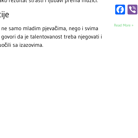
o rezultat strasti i ljubavi prema muzici.
Fa
ije
Read More »
ija ne samo mladim pjevačima, nego i svima
 govori da je talentovanost treba njegovati i
uočili sa izazovima.