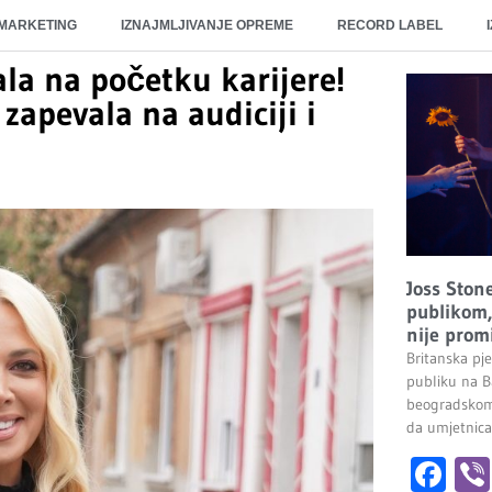
 MARKETING
IZNAJMLJIVANJE OPREME
RECORD LABEL
ala na početku karijere!
zapevala na audiciji i
Joss Stone
publikom, 
nije promi
Britanska pj
publiku na 
beogradskom 
da umjetnica
Fa