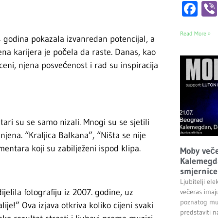
Fa
Read More »
14 godina pokazala izvanredan potencijal, a
 karijera je počela da raste. Danas, kao
ceni, njena posvećenost i rad su inspiracija
ri su se samo nizali. Mnogi su se sjetili
jena. “Kraljica Balkana”, “Ništa se nije
entara koji su zabilježeni ispod klipa.
Moby veče
Kalemegda
smjernice 
Ljubitelji el
elila fotografiju iz 2007. godine, uz
večeras imaju
poznatog muz
je!” Ova izjava otkriva koliko cijeni svaki
predstaviti 