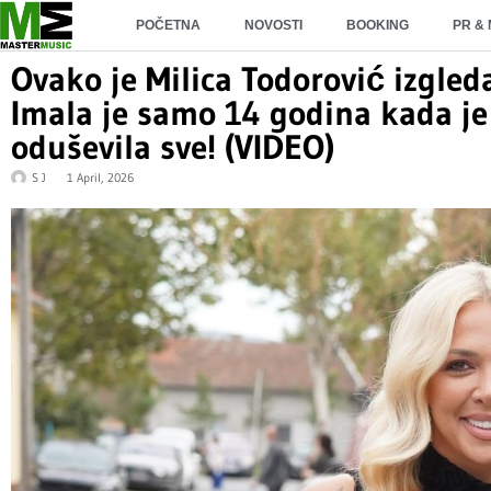
POČETNA
NOVOSTI
BOOKING
PR &
Ovako je Milica Todorović izgled
Imala je samo 14 godina kada je 
oduševila sve! (VIDEO)
S J
1 April, 2026