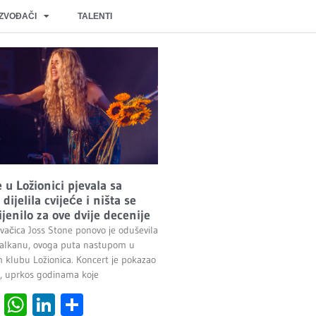
IZVOĐAČI
TALENTI
 u Ložionici pjevala sa
dijelila cvijeće i ništa se
jenilo za ove dvije decenije
evačica Joss Stone ponovo je oduševila
Balkanu, ovoga puta nastupom u
klubu Ložionica. Koncert je pokazao
, uprkos godinama koje
cebook
Viber
WhatsApp
LinkedIn
Share