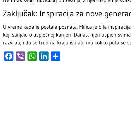
trenutak svog muzičkog putovanja, a njen uspjeh je svakak
Zaključak: Inspiracija za nove generac
U vreme kada je postala poznata, Milica je bila inspirac
koji sanjaju o uspješnoj karijeri. Danas, njen uspjeh svima
razvijati, i da se trud na kraju isplati, ma koliko puta se s
Facebook
Viber
WhatsApp
LinkedIn
Share