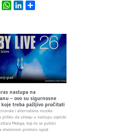
cebook
Viber
WhatsApp
LinkedIn
Share
ras nastupa na
nu – ovo su sigurnosne
koje treba pažljivo pročitati
ektronske i alternativne muzike
 priliku da uživaju u nastupu svjetski
ičara Mobyja, koji će se publici
na otvorenom prostoru ispod