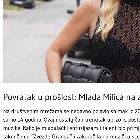
Povratak u prošlost: Mlada Milica na a
Na društvenim mrežama se nedavno pojavio snimak iz 200
samo 14 godina. Ovaj nostalgičan trenutak ubrzo je posta
muzike. Kako je mladalački entuzijazam i talent bio primje
takmičenju “Zvezde Granda” i zakoračila na muzičku sce