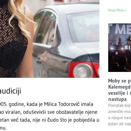
Read More »
Moby se p
Kalemegda
udiciji
veselije i
nastupa
5. godine, kada je Milica Todorović imala
Povratak koji
američki muz
o viralan, oduševivši sve obožavatelje njene
a njegov nas
tan već tada, nije ni čudo što je pobijedila u
jedan od najz
nu.