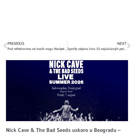
PREVIOUS
NEXT
Pod reflektorima od malih nogu: Nasljednici naših velikih zvijezda stekli su popularnost još u djetinjstvu
Spotify objavio listu 10 najslušanijih pesama u istoriji – jedna je proglašena najboljom pesmom svih vremena!
Nick Cave & The Bad Seeds uskoro u Beogradu –