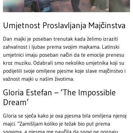
Umjetnost Proslavljanja Majčinstva
Dan majki je poseban trenutak kada želimo izraziti
zahvalnost i ljubav prema svojim majkama. Latinski
umjetnici imaju poseban način da te emocije prenesu
kroz muziku. Odabrali smo nekoliko umjetnika koji su
podijelili svoje omiljene pjesme koje slave majčinstvo i
važnost majki u našim životima.
Gloria Estefan – ‘The Impossible
Dream’
Gloria se sjeća kako je ova pjesma bila omiljena njenoj
majci. “Zamišljam koliko je težak bio put prema
snovima, a pjesma me naučila da snovi ne poznaju