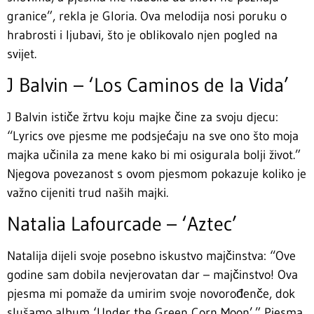
granice”, rekla je Gloria. Ova melodija nosi poruku o
hrabrosti i ljubavi, što je oblikovalo njen pogled na
svijet.
J Balvin – ‘Los Caminos de la Vida’
J Balvin ističe žrtvu koju majke čine za svoju djecu:
“Lyrics ove pjesme me podsjećaju na sve ono što moja
majka učinila za mene kako bi mi osigurala bolji život.”
Njegova povezanost s ovom pjesmom pokazuje koliko je
važno cijeniti trud naših majki.
Natalia Lafourcade – ‘Aztec’
Natalija dijeli svoje posebno iskustvo majčinstva: “Ove
godine sam dobila nevjerovatan dar – majčinstvo! Ova
pjesma mi pomaže da umirim svoje novorođenče, dok
slušamo album ‘Under the Green Corn Moon’.” Pjesma