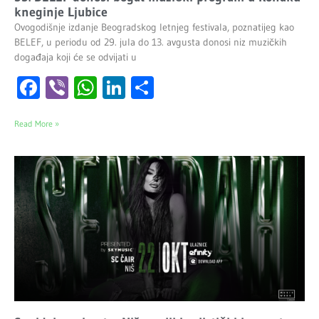
kneginje Ljubice
Ovogodišnje izdanje Beogradskog letnjeg festivala, poznatijeg kao
BELEF, u periodu od 29. jula do 13. avgusta donosi niz muzičkih
događaja koji će se odvijati u
Facebook
Viber
WhatsApp
LinkedIn
Share
Read More »