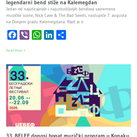
legendarni bend stiže na Kalemegdan
Jedan od najuticajnijih i najuzbudljivijih bendova savremene
muzičke scene, Nick Cave & The Bad Seeds, nastupiće 7. augusta
na Donjem gradu Kalemegdana. Riječ je o
Facebook
Viber
WhatsApp
LinkedIn
Share
Read More »
33. BELEF donosi bogat muzički program u Konaku