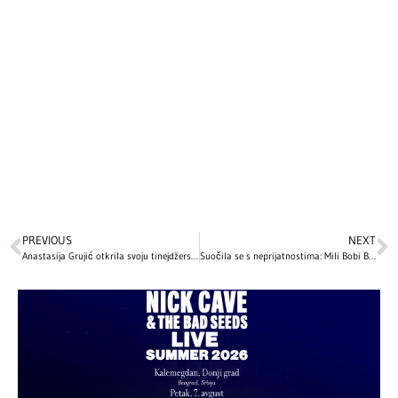
PREVIOUS
NEXT
Anastasija Grujić otkrila svoju tinejdžersku fotku: Kako je izgledala prije 10 godina?
Suočila se s neprijatnostima: Mili Bobi Braun o izazovima djetinjstva u Holivudu