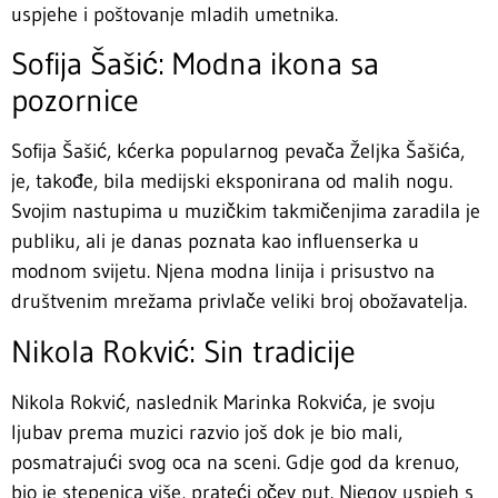
uspjehe i poštovanje mladih umetnika.
Sofija Šašić: Modna ikona sa
pozornice
Sofija Šašić, kćerka popularnog pevača Željka Šašića,
je, takođe, bila medijski eksponirana od malih nogu.
Svojim nastupima u muzičkim takmičenjima zaradila je
publiku, ali je danas poznata kao influenserka u
modnom svijetu. Njena modna linija i prisustvo na
društvenim mrežama privlače veliki broj obožavatelja.
Nikola Rokvić: Sin tradicije
Nikola Rokvić, naslednik Marinka Rokvića, je svoju
ljubav prema muzici razvio još dok je bio mali,
posmatrajući svog oca na sceni. Gdje god da krenuo,
bio je stepenica više, prateći očev put. Njegov uspjeh s