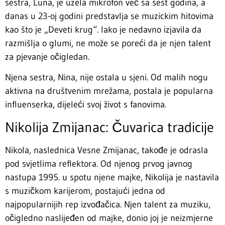
sestra, Luna, je uzela mikrofon već sa šest godina, a
danas u 23-oj godini predstavlja se muzickim hitovima
kao što je „Deveti krug“. Iako je nedavno izjavila da
razmišlja o glumi, ne može se poreći da je njen talent
za pjevanje očigledan.
Njena sestra, Nina, nije ostala u sjeni. Od malih nogu
aktivna na društvenim mrežama, postala je popularna
influenserka, dijeleći svoj život s fanovima.
Nikolija Zmijanac: Čuvarica tradicije
Nikola, naslednica Vesne Zmijanac, takođe je odrasla
pod svjetlima reflektora. Od njenog prvog javnog
nastupa 1995. u spotu njene majke, Nikolija je nastavila
s muzičkom karijerom, postajući jedna od
najpopularnijih rep izvođačica. Njen talent za muziku,
očigledno naslijeđen od majke, donio joj je neizmjerne