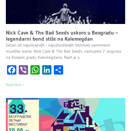
Nick Cave & The Bad Seeds uskoro u Beogradu –
legendarni bend stiže na Kalemegdan
Jedan od najuticajnijih i najuzbudljivijih bendova savremene
muzičke scene, Nick Cave & The Bad Seeds, nastupiće 7. augusta
na Donjem gradu Kalemegdana. Riječ je o
Facebook
Viber
WhatsApp
LinkedIn
Share
Read More »