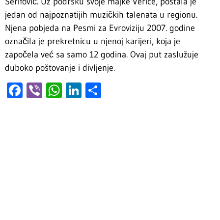
Šerifović. Uz podršku svoje majke Verice, postala je
jedan od najpoznatijih muzičkih talenata u regionu.
Njena pobjeda na Pesmi za Evroviziju 2007. godine
označila je prekretnicu u njenoj karijeri, koja je
započela već sa samo 12 godina. Ovaj put zaslužuje
duboko poštovanje i divljenje.
Facebook
Viber
WhatsApp
LinkedIn
Share