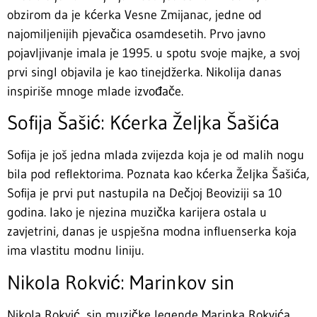
obzirom da je kćerka Vesne Zmijanac, jedne od
najomiljenijih pjevačica osamdesetih. Prvo javno
pojavljivanje imala je 1995. u spotu svoje majke, a svoj
prvi singl objavila je kao tinejdžerka. Nikolija danas
inspiriše mnoge mlade izvođače.
Sofija Šašić: Kćerka Željka Šašića
Sofija je još jedna mlada zvijezda koja je od malih nogu
bila pod reflektorima. Poznata kao kćerka Željka Šašića,
Sofija je prvi put nastupila na Dečjoj Beoviziji sa 10
godina. Iako je njezina muzička karijera ostala u
zavjetrini, danas je uspješna modna influenserka koja
ima vlastitu modnu liniju.
Nikola Rokvić: Marinkov sin
Nikola Rokvić, sin muzičke legende Marinka Rokvića,