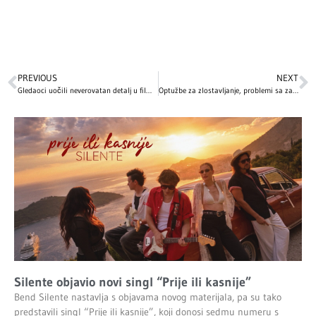
PREVIOUS
NEXT
Gledaoci uočili neverovatan detalj u filmu „Love Actually“ – nakon ovog saznanja ovaj božićni klasik gledaćete potpuno drugim očima!
Optužbe za zlostavljanje, problemi sa zakonom, lečenje zavisnosti…: Najveći skandali i kontroverze poznatih ličnosti koje i danas intrigiraju svet
Silente objavio novi singl “Prije ili kasnije”
Bend Silente nastavlja s objavama novog materijala, pa su tako
predstavili singl “Prije ili kasnije”, koji donosi sedmu numeru s