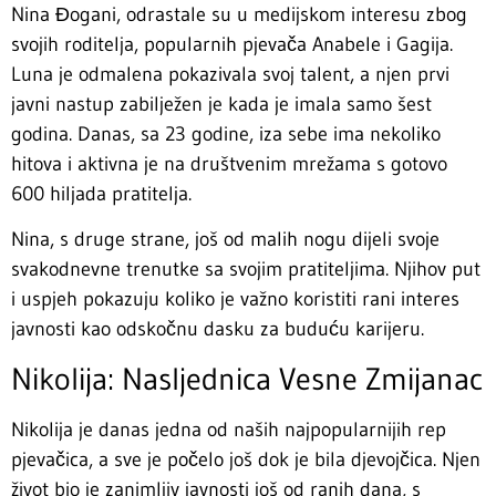
Nina Đogani, odrastale su u medijskom interesu zbog
svojih roditelja, popularnih pjevača Anabele i Gagija.
Luna je odmalena pokazivala svoj talent, a njen prvi
javni nastup zabilježen je kada je imala samo šest
godina. Danas, sa 23 godine, iza sebe ima nekoliko
hitova i aktivna je na društvenim mrežama s gotovo
600 hiljada pratitelja.
Nina, s druge strane, još od malih nogu dijeli svoje
svakodnevne trenutke sa svojim pratiteljima. Njihov put
i uspjeh pokazuju koliko je važno koristiti rani interes
javnosti kao odskočnu dasku za buduću karijeru.
Nikolija: Nasljednica Vesne Zmijanac
Nikolija je danas jedna od naših najpopularnijih rep
pjevačica, a sve je počelo još dok je bila djevojčica. Njen
život bio je zanimljiv javnosti još od ranih dana, s