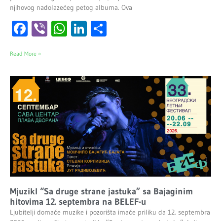
njihovog nadolazećeg petog albuma. Ova
Facebook
Viber
WhatsApp
LinkedIn
Share
Read More »
Mjuzikl “Sa druge strane jastuka” sa Bajaginim
hitovima 12. septembra na BELEF-u
Ljubitelji domaće muzike i pozorišta imaće priliku da 12. septembra