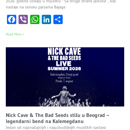
2026. godine uživaju u mjuziklu “Sa druge strane jastuka”, koji
nastaje na osnovu pjesama Bajage
Facebook
Viber
WhatsApp
LinkedIn
Share
Read More »
Nick Cave & The Bad Seeds stižu u Beograd –
legendarni bend na Kalemegdanu
Jedan od najznačajnijih i najuzbudljivijih muzičkih sastava