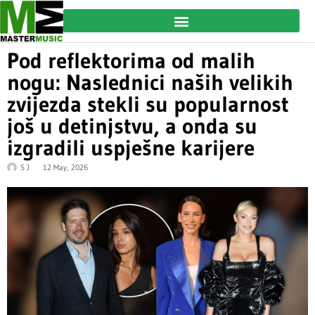
Pod reflektorima od malih
nogu: Naslednici naših velikih
zvijezda stekli su popularnost
još u detinjstvu, a onda su
izgradili uspješne karijere
S J
12 May, 2026