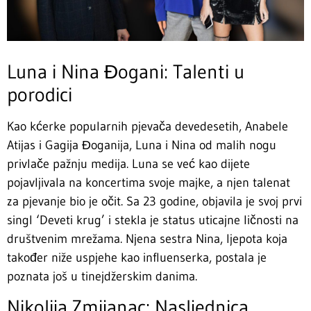
Luna i Nina Đogani: Talenti u
porodici
Kao kćerke popularnih pjevača devedesetih, Anabele
Atijas i Gagija Đoganija, Luna i Nina od malih nogu
privlače pažnju medija. Luna se već kao dijete
pojavljivala na koncertima svoje majke, a njen talenat
za pjevanje bio je očit. Sa 23 godine, objavila je svoj prvi
singl ‘Deveti krug’ i stekla je status uticajne ličnosti na
društvenim mrežama. Njena sestra Nina, ljepota koja
također niže uspjehe kao influenserka, postala je
poznata još u tinejdžerskim danima.
Nikolija Zmijanac: Nasljednica