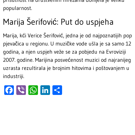
prisutnost na društvenim mrežama donijela je veliku
popularnost.
Marija Šerifović: Put do uspjeha
Marija, kći Verice Šerifović, jedna je od najpoznatijih pop
pjevačica u regionu. U muzičke vode ušla je sa samo 12
godina, a njen uspjeh veže se za pobjedu na Evroviziji
2007. godine. Marijina posvećenost muzici od najranijeg
uzrasta rezultirala je brojnim hitovima i poštovanjem u
industriji.
Facebook
Viber
WhatsApp
LinkedIn
Share