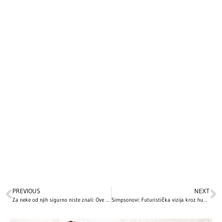
PREVIOUS
NEXT
Za neke od njih sigurno niste znali: Ove holivudske zvezde proslavljaju Božić 7. januara!
Simpsonovi: Futuristička vizija kroz humor i satiru