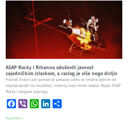
A$AP Rocky i Rihanna oduševili javnost
zajedničkim izlaskom, a razlog je više nego dirljiv
Poznati bračni par ponovo je pokazao zašto se smatra jednim od
najutjecajnijih na muzičkoj i modnoj sceni širom svijeta. Reper A$AP
Rocky i njegova supruga,
Facebook
Viber
WhatsApp
LinkedIn
Share
Read More »