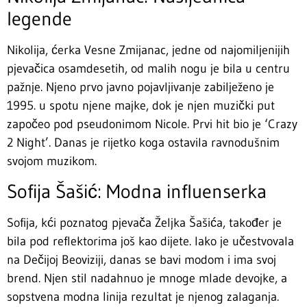
legende
Nikolija, ćerka Vesne Zmijanac, jedne od najomiljenijih
pjevačica osamdesetih, od malih nogu je bila u centru
pažnje. Njeno prvo javno pojavljivanje zabilježeno je
1995. u spotu njene majke, dok je njen muzički put
započeo pod pseudonimom Nicole. Prvi hit bio je ‘Crazy
2 Night’. Danas je rijetko koga ostavila ravnodušnim
svojom muzikom.
Sofija Šašić: Modna influenserka
Sofija, kći poznatog pjevača Željka Šašića, također je
bila pod reflektorima još kao dijete. Iako je učestvovala
na Dečijoj Beoviziji, danas se bavi modom i ima svoj
brend. Njen stil nadahnuo je mnoge mlade devojke, a
sopstvena modna linija rezultat je njenog zalaganja.