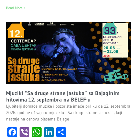
Read More »
Mjuzikl “Sa druge strane jastuka” sa Bajaginim
hitovima 12. septembra na BELEF-u
Ljubitelji domaće muzike i pozorišta imaće priliku da 12. septembra
2026. godine uživaju u mjuziklu “Sa druge strane jastuka”, koji
nastaje na osnovu pjesama Bajage
Facebook
Viber
WhatsApp
LinkedIn
Share