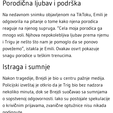
Porodična ljubav i podrška
Na nedavnom snimku objavljenom na TikToku, Emili je
odgovorila na pitanje o tome kako njena porodica
reaguje na njenog supruga. “Cela moja porodica ga
mnogo voli. Njihova nepokolebljiva ljubav prema njemu
i Trigu je nešto što nam je pomoglo da se ponovo
povežemo”, istakla je Emili. Ovakav osvrt pokazuje
snagu porodice u teškim trenucima.
Istraga i sumnje
Nakon tragedije, Brejdi je bio u centru pažnje medija.
Policijski izveštaj je otkrio da je Trig bio bez nadzora
nekoliko minuta, dok se Brejdi suočavao sa sumnjama
o sopstvenoj odgovornosti. Iako su postojale spekulacije
o krivičnim prijavama, zvanične optužnice nisu nikada
podignute.