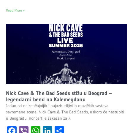
Read More »
Nick Cave & The Bad Seeds stižu u Beograd –
legendarni bend na Kalemegdanu
Jedan od najznačajnijih i najuzbudljivijih muzičkih sastava
savremene scene, Nick Cave & The Bad Seeds, uskoro će nastupiti
u Beogradu. Koncert je zakazan za 7.
Facebook
Viber
WhatsApp
LinkedIn
Share