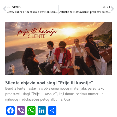
PREVIOUS
NEXT
Dewey Bunnell Razmišlja o Penzionisanju, Ali i dalje Vozi Taj ‘Konj Bez Imena’
Optužbe za zlostavljanje, problemi sa zakonom, lečenje zavisnosti…: Najveći skandali i kontroverze poznatih ličnosti koje i danas intrigiraju svet
Silente objavio novi singl “Prije ili kasnije”
Bend Silente nastavlja s objavama novog materijala, pa su tako
predstavili singl “Prije ili kasnije”, koji donosi sedmu numeru s
njihovog nadolazećeg petog albuma. Ova
Facebook
Viber
WhatsApp
LinkedIn
Share