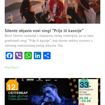
Silente objavio novi singl “Prije ili kasnije”
Bend Silente nastavlja s objavama novog materijala, pa su tako
predstavili singl “Prije ili kasnije”, koji donosi sedmu numeru s
njihovog nadolazećeg petog albuma. Ova
Facebook
Viber
WhatsApp
LinkedIn
Share
Read More »