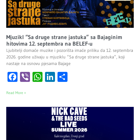
Mjuzikl “Sa druge strane jastuka” sa Bajaginim
hitovima 12. septembra na BELEF-u
Ljubitelji domaće muzike i pozorišta imaće priliku da 12. septembra
2026. godine uživaju u mjuziklu “Sa druge strane jastuka”, koji
nastaje na osnovu pjesama Bajage
Facebook
Viber
WhatsApp
LinkedIn
Share
Read More »