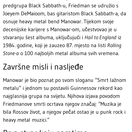
predgrupa Black Sabbath-u, Friedman se udružio s
Joeyem DeMaioom, bas gitaristom Black Sabbath-a, da
osnuje heavy metal bend Manowar. Tijekom svoje
decenijske karijere s Manowar-om, učestvovao je u
stvaranju šest albuma, uključujući i
Hail to England
iz
1984. godine, koji je zauzeo 87. mjesto na listi
Rolling
Stone-a
o 100 najboljih metal albuma svih vremena.
Završne misli i nasljeđe
Manowar je bio poznat po svom sloganu “Smrt lažnom
metalu” i jednom su postavili Guinnessov rekord kao
najglasnija grupa na svijetu. Njihova izjava povodom
Friedmanove smrti ocrtava njegov značaj: “Muzika je
bila Rossov život, a njegov pečat ostao je u punk rock i
heavy metal muzici.”