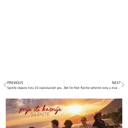
PREVIOUS
NEXT
Spotify objavio listu 10 najslušanijih pesama u istoriji – jedna je proglašena najboljom pesmom svih vremena!
Bet On Red: Rýchle‑výherné sloty a živá akcia pre rýchle výhry