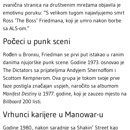
zvanična stranica na društvenim mrežama objavila je
emotivnu poruku: “S velikom tugom najavljujemo smrt
Ross ‘The Boss’ Friedmana, koji je umro nakon borbe
sa ALS-om.”
Počeci u punk sceni
Rođen u Bronxu, Friedman se prvi put istakao u ranim
danima njujorške punk scene. Godine 1973. osnovao je
The Dictators sa prijateljima Andyjem Shernoffom i
Scottom Kempnerom. Ova grupa je tokom svoje prve
faze postigla značajan uspjeh, naročito sa albumom
Manifest Destiny
iz 1977. godine, koji je zauzeo mjesto na
Billboard
200 listi.
Vrhunci karijere u Manowar-u
Godine 1980., nakon saradnje sa Shakin’ Street kao