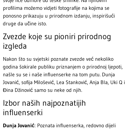
svoje lice odmore od teške šminke. Na njihovim
profilima možemo vidjeti fotografije na kojima se
ponosno prikazuju u prirodnom izdanju, inspirišući
druge da učine isto.
Zvezde koje su pioniri prirodnog
izgleda
Nakon što su svjetski poznate zvezde već nekoliko
godina šokirale publiku priznanjem o prirodnoj ljepoti,
našle su se i naše influenserke na tom putu. Dunja
Jovanić, sofija Milošević, Lea Stanković, Anja Bla, Uki Q i
Đina Džinović samo su neke od njih.
Izbor naših najpoznatijih
influenserki
Dunja Jovanić
: Poznata influenserka, redovno dijeli