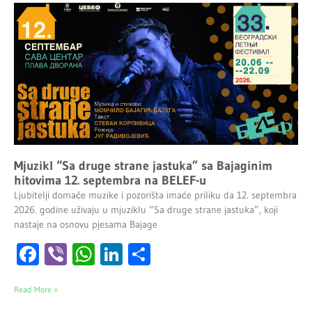
Mjuzikl “Sa druge strane jastuka” sa Bajaginim
hitovima 12. septembra na BELEF-u
Ljubitelji domaće muzike i pozorišta imaće priliku da 12. septembra
2026. godine uživaju u mjuziklu “Sa druge strane jastuka”, koji
nastaje na osnovu pjesama Bajage
Facebook
Viber
WhatsApp
LinkedIn
Share
Read More »