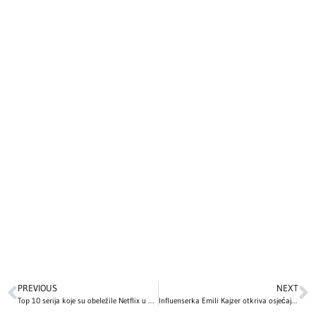
PREVIOUS
NEXT
Top 10 serija koje su obeležile Netflix u 2025: Intenzivne drame, mračne misterije i napeti trileri
Influenserka Emili Kajzer otkriva osjećaje porodice nakon tragedije