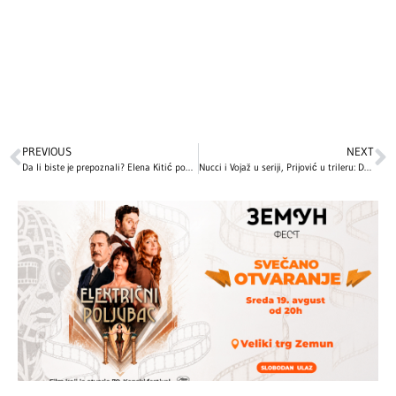
PREVIOUS
NEXT
Da li biste je prepoznali? Elena Kitić pokazala kako je izgledala u detinjstvu, snimci iz porodične arhive oduševili sve (VIDEO)
Nucci i Vojaž u seriji, Prijović u trileru: Domaće zvijezde zasijale na glumačkom nebu