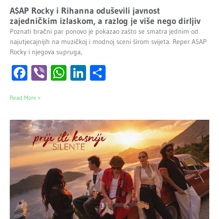
A$AP Rocky i Rihanna oduševili javnost
zajedničkim izlaskom, a razlog je više nego dirljiv
Poznati bračni par ponovo je pokazao zašto se smatra jednim od
najutjecajnijih na muzičkoj i modnoj sceni širom svijeta. Reper A$AP
Rocky i njegova supruga,
Facebook
Viber
WhatsApp
LinkedIn
Share
Read More »