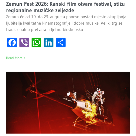
Zemun Fest 2026: Kanski film otvara festival, stižu
regionalne muzičke zvijezde
Zemun će od 19. do 23. augusta ponovo postati mjesto okupljanja
ljubitelja kvalitetne kinematografije i dobre muzike. Veliki trg se
tradicionalno pretvara u ljetnu bioskopsku
Facebook
Viber
WhatsApp
LinkedIn
Share
Read More »