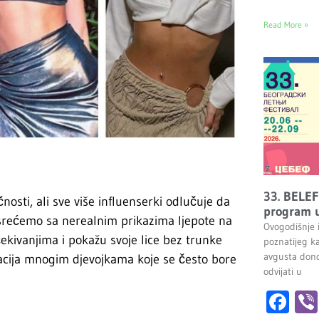
Read More »
33. BELEF
nosti, ali sve više influenserki odlučuje da
program u
usrećemo sa nerealnim prikazima ljepote na
Ovogodišnje 
kivanjima i pokažu svoje lice bez trunke
poznatijeg k
avgusta dono
iracija mnogim djevojkama koje se često bore
odvijati u
Fa