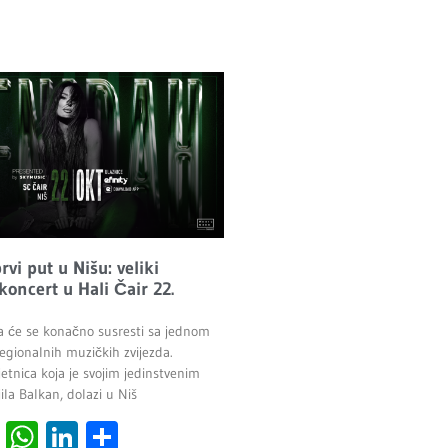
vi put u Nišu: veliki
 koncert u Hali Čair 22.
a će se konačno susresti sa jednom
egionalnih muzičkih zvijezda.
etnica koja je svojim jedinstvenim
la Balkan, dolazi u Niš
cebook
Viber
WhatsApp
LinkedIn
Share