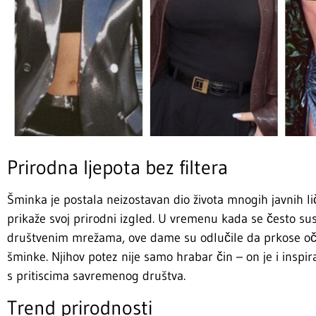
Prirodna ljepota bez filtera
Šminka je postala neizostavan dio života mnogih javnih lič
prikaže svoj prirodni izgled. U vremenu kada se često s
društvenim mrežama, ove dame su odlučile da prkose oče
šminke. Njihov potez nije samo hrabar čin – on je i insp
s pritiscima savremenog društva.
Trend prirodnosti