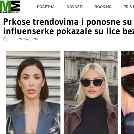
POČETNA
NOVOSTI
BOOKING
PR &
Prkose trendovima i ponosne su 
influenserke pokazale su lice b
S J
29 March, 2026