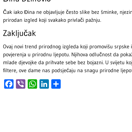
Čak iako Đina ne objavljuje često slike bez šminke, njezine
prirodan izgled koji svakako privlači pažnju.
Zaključak
Ovaj novi trend prirodnog izgleda koji promovišu srpske 
povjerenja u prirodnu ljepotu. Njihova odlučnost da pokažu
mlade djevojke da prihvate sebe bez bojazni. U svijetu ko
filtere, ove dame nas podsjećaju na snagu prirodne ljepo
Facebook
Viber
WhatsApp
LinkedIn
Share