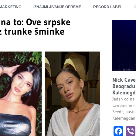
 MARKETING
IZNAJMLJIVANJE OPREME
RECORD LABEL
na to: Ove srpske
ez trunke šminke
Nick Cave
Beogradu 
Kalemegd
Jedan od naju
savremene m
Seeds, nastu
Kalemegdana.
Fa