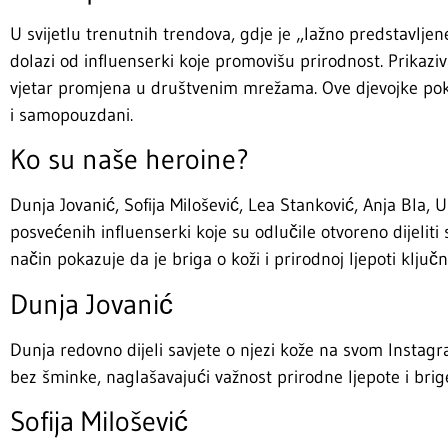
U svijetlu trenutnih trendova, gdje je „lažno predstavljen
dolazi od influenserki koje promovišu prirodnost. Prikaziv
vjetar promjena u društvenim mrežama. Ove djevojke poka
i samopouzdani.
Ko su naše heroine?
Dunja Jovanić, Sofija Milošević, Lea Stanković, Anja Bla, 
posvećenih influenserki koje su odlučile otvoreno dijeliti 
način pokazuje da je briga o koži i prirodnoj ljepoti ključn
Dunja Jovanić
Dunja redovno dijeli savjete o njezi kože na svom Instag
bez šminke, naglašavajući važnost prirodne ljepote i brige
Sofija Milošević