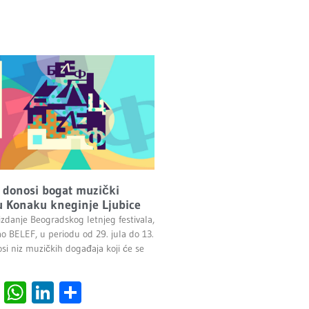
 donosi bogat muzički
 Konaku kneginje Ljubice
izdanje Beogradskog letnjeg festivala,
ao BELEF, u periodu od 29. jula do 13.
si niz muzičkih događaja koji će se
cebook
Viber
WhatsApp
LinkedIn
Share