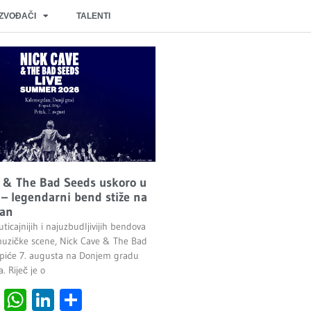
IZVOĐAČI
TALENTI
 & The Bad Seeds uskoro u
– legendarni bend stiže na
an
ticajnijih i najuzbudljivijih bendova
uzičke scene, Nick Cave & The Bad
piće 7. augusta na Donjem gradu
 Riječ je o
cebook
Viber
WhatsApp
LinkedIn
Share