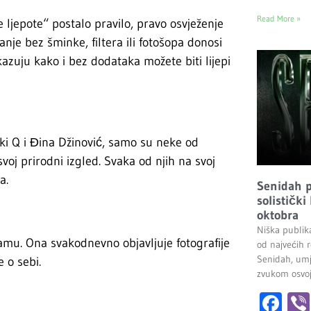
Read More »
e ljepote“ postalo pravilo, pravo osvježenje
anje bez šminke, filtera ili fotošopa donosi
zuju kako i bez dodataka možete biti lijepi
Uki Q i Đina Džinović, samo su neke od
svoj prirodni izgled. Svaka od njih na svoj
a.
Senidah pr
solistički
oktobra
Niška publik
ramu. Ona svakodnevno objavljuje fotografije
od najvećih r
Senidah, umj
 o sebi.
zvukom osvoji
Fa