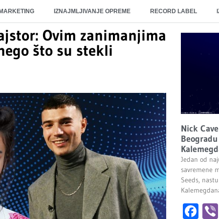
 MARKETING
IZNAJMLJIVANJE OPREME
RECORD LABEL
ajstor: Ovim zanimanjima
nego što su stekli
Nick Cave
Beogradu 
Kalemegd
Jedan od naju
savremene m
Seeds, nastu
Kalemegdana.
Fa