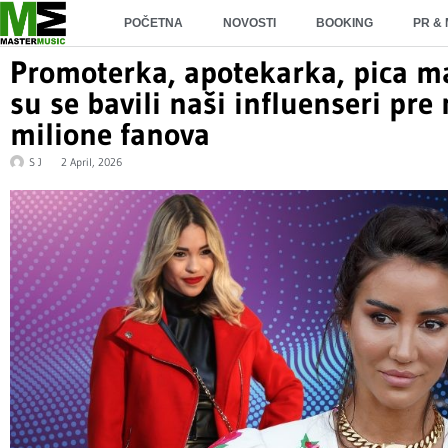
POČETNA
NOVOSTI
BOOKING
PR &
Promoterka, apotekarka, pica m
su se bavili naši influenseri pre 
milione fanova
S J
2 April, 2026