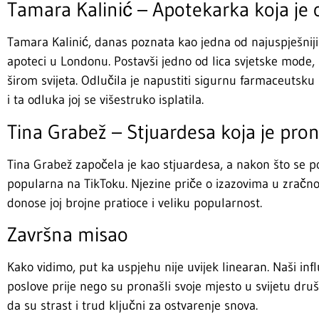
Tamara Kalinić – Apotekarka koja je os
Tamara Kalinić, danas poznata kao jedna od najuspješnijih
apoteci u Londonu. Postavši jedno od lica svjetske mode, n
širom svijeta. Odlučila je napustiti sigurnu farmaceutsku
i ta odluka joj se višestruko isplatila.
Tina Grabež – Stjuardesa koja je pron
Tina Grabež započela je kao stjuardesa, a nakon što se p
popularna na TikToku. Njezine priče o izazovima u zračn
donose joj brojne pratioce i veliku popularnost.
Završna misao
Kako vidimo, put ka uspjehu nije uvijek linearan. Naši inf
poslove prije nego su pronašli svoje mjesto u svijetu dru
da su strast i trud ključni za ostvarenje snova.