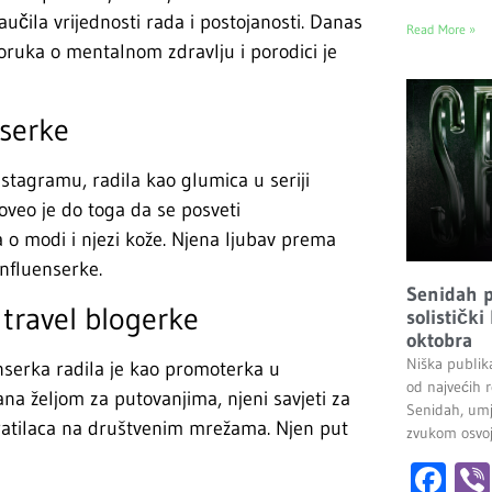
čila vrijednosti rada i postojanosti. Danas
Read More »
oruka o mentalnom zdravlju i porodici je
nserke
nstagramu, radila kao glumica u seriji
oveo je do toga da se posveti
 o modi i njezi kože. Njena ljubav prema
influenserke.
Senidah pr
travel blogerke
solistički
oktobra
Niška publik
enserka radila je kao promoterka u
od najvećih r
ana željom za putovanjima, njeni savjeti za
Senidah, umj
 pratilaca na društvenim mrežama. Njen put
zvukom osvoji
Fa