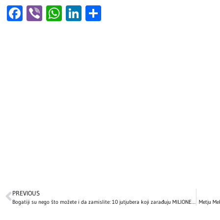
Facebook
Viber
WhatsApp
LinkedIn
Share
PREVIOUS
Bogatiji su nego što možete i da zamislite: 10 jutjubera koji zarađuju MILIONE od svojih kanala
Metju Me