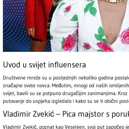
Uvod u svijet influensera
Društvene mreže su u posljednjih nekoliko godina postale
značajne svote novca. Međutim, mnogi od naših omiljenih 
svijet, bavili su se potpuno drugačijim zanimanjima. Kroz 
putovanje do uspjeha izgledalo i kako su se ti obični poslo
Vladimir Zvekić – Pica majstor s por
Vladimir Zvekić, poznat kao Veseleen, svoj put započeo j