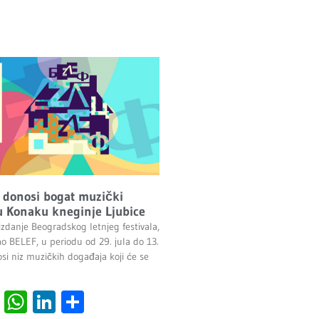
 donosi bogat muzički
 Konaku kneginje Ljubice
izdanje Beogradskog letnjeg festivala,
ao BELEF, u periodu od 29. jula do 13.
si niz muzičkih događaja koji će se
cebook
Viber
WhatsApp
LinkedIn
Share