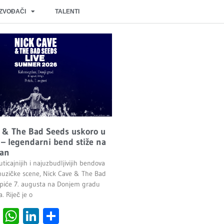
IZVOĐAČI
TALENTI
 & The Bad Seeds uskoro u
– legendarni bend stiže na
an
ticajnijih i najuzbudljivijih bendova
uzičke scene, Nick Cave & The Bad
piće 7. augusta na Donjem gradu
 Riječ je o
cebook
Viber
WhatsApp
LinkedIn
Share