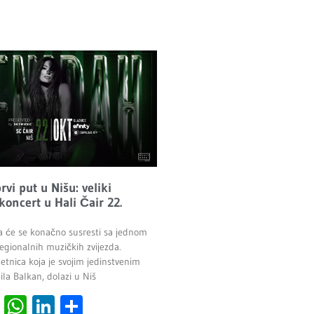
vi put u Nišu: veliki
 koncert u Hali Čair 22.
a će se konačno susresti sa jednom
egionalnih muzičkih zvijezda.
etnica koja je svojim jedinstvenim
la Balkan, dolazi u Niš
cebook
Viber
WhatsApp
LinkedIn
Share