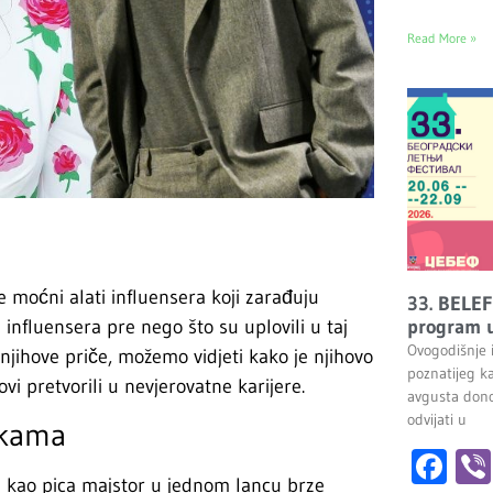
Read More »
 moćni alati influensera koji zarađuju
33. BELEF
influensera pre nego što su uplovili u taj
program u
Ovogodišnje 
njihove priče, možemo vidjeti kako je njihovo
poznatijeg k
vi pretvorili u nevjerovatne karijere.
avgusta dono
odvijati u
ukama
Fa
e kao pica majstor u jednom lancu brze