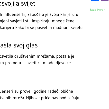
vojila svijet
Read More »
 influenserki, započela je svoju karijeru u
jeni savjeti i stil inspiriraju mnoge žene
 karijeru kako bi se posvetila modnom svijetu
ašla svoj glas
osvetila društvenim mrežama, postala je
om prometu i savjeti za mlade djevojke
luenseri su proveli godine radeći obične
štvenih mreža. Njihove priče nas podsjećaju