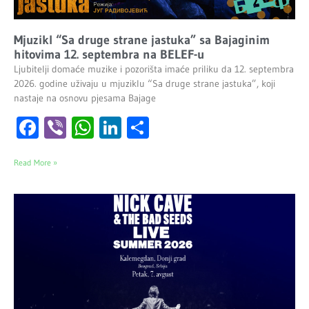
Mjuzikl “Sa druge strane jastuka” sa Bajaginim
hitovima 12. septembra na BELEF-u
Ljubitelji domaće muzike i pozorišta imaće priliku da 12. septembra
2026. godine uživaju u mjuziklu “Sa druge strane jastuka”, koji
nastaje na osnovu pjesama Bajage
Facebook
Viber
WhatsApp
LinkedIn
Share
Read More »