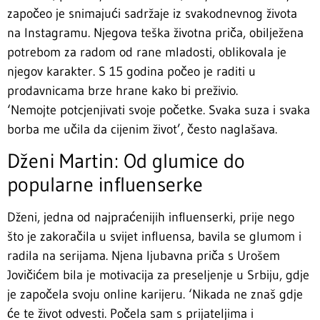
započeo je snimajući sadržaje iz svakodnevnog života
na Instagramu. Njegova teška životna priča, obilježena
potrebom za radom od rane mladosti, oblikovala je
njegov karakter. S 15 godina počeo je raditi u
prodavnicama brze hrane kako bi preživio.
‘Nemojte potcjenjivati svoje početke. Svaka suza i svaka
borba me učila da cijenim život’, često naglašava.
Dženi Martin: Od glumice do
popularne influenserke
Dženi, jedna od najpraćenijih influenserki, prije nego
što je zakoračila u svijet influensa, bavila se glumom i
radila na serijama. Njena ljubavna priča s Urošem
Jovičićem bila je motivacija za preseljenje u Srbiju, gdje
je započela svoju online karijeru. ‘Nikada ne znaš gdje
će te život odvesti. Počela sam s prijateljima i