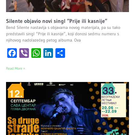
Silente objavio novi singl “Prije ili kasnije”
Bend Silente nastavlja s objavama novog materijala, pa su tako
predstavili singl “Prije ili kasnije”, koji donosi sedmu numeru s
njihovog nadolazećeg petog albuma. Ova
Facebook
Viber
WhatsApp
LinkedIn
Share
Read More »