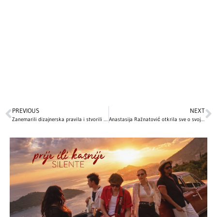
PREVIOUS
NEXT
Zanemarili dizajnerska pravila i stvorili funkcionalni dom: Ovako izgleda unutrašnjost kuće Mile Kunis i Eštona Kučera (FOTO)
Anastasija Ražnatović otkrila sve o svojim estetskim korekcijama