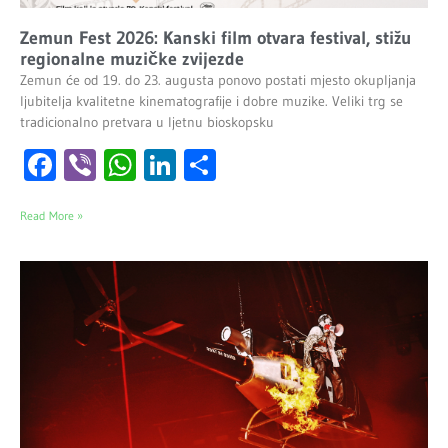
Zemun Fest 2026: Kanski film otvara festival, stižu
regionalne muzičke zvijezde
Zemun će od 19. do 23. augusta ponovo postati mjesto okupljanja
ljubitelja kvalitetne kinematografije i dobre muzike. Veliki trg se
tradicionalno pretvara u ljetnu bioskopsku
Facebook
Viber
WhatsApp
LinkedIn
Share
Read More »