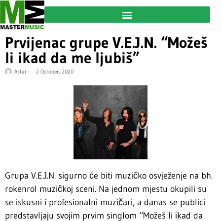
Prvijenac grupe V.E.J.N. “Možeš
li ikad da me ljubiš”
Astar
2 October, 2020
Grupa V.E.J.N. sigurno će biti muzičko osvježenje na bh.
rokenrol muzičkoj sceni. Na jednom mjestu okupili su
se iskusni i profesionalni muzičari, a danas se publici
predstavljaju svojim prvim singlom “Možeš li ikad da