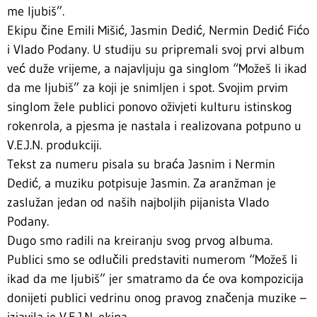
me ljubiš”.
Ekipu čine Emili Mišić, Jasmin Dedić, Nermin Dedić Fićo
i Vlado Podany. U studiju su pripremali svoj prvi album
već duže vrijeme, a najavljuju ga singlom “Možeš li ikad
da me ljubiš” za koji je snimljen i spot. Svojim prvim
singlom žele publici ponovo oživjeti kulturu istinskog
rokenrola, a pjesma je nastala i realizovana potpuno u
V.E.J.N. produkciji.
Tekst za numeru pisala su braća Jasnim i Nermin
Dedić, a muziku potpisuje Jasmin. Za aranžman je
zaslužan jedan od naših najboljih pijanista Vlado
Podany.
Dugo smo radili na kreiranju svog prvog albuma.
Publici smo se odlučili predstaviti numerom “Možeš li
ikad da me ljubiš” jer smatramo da će ova kompozicija
donijeti publici vedrinu onog pravog značenja muzike –
izjavila je V.E.J.N. ekipa.