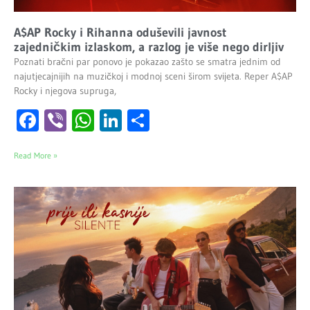
A$AP Rocky i Rihanna oduševili javnost
zajedničkim izlaskom, a razlog je više nego dirljiv
Poznati bračni par ponovo je pokazao zašto se smatra jednim od
najutjecajnijih na muzičkoj i modnoj sceni širom svijeta. Reper A$AP
Rocky i njegova supruga,
Facebook
Viber
WhatsApp
LinkedIn
Share
Read More »