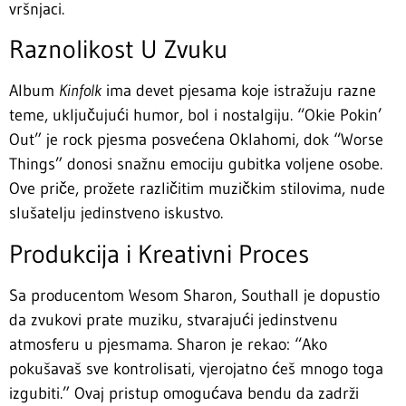
vršnjaci.
Raznolikost U Zvuku
Album
Kinfolk
ima devet pjesama koje istražuju razne
teme, uključujući humor, bol i nostalgiju. “Okie Pokin’
Out” je rock pjesma posvećena Oklahomi, dok “Worse
Things” donosi snažnu emociju gubitka voljene osobe.
Ove priče, prožete različitim muzičkim stilovima, nude
slušatelju jedinstveno iskustvo.
Produkcija i Kreativni Proces
Sa producentom Wesom Sharon, Southall je dopustio
da zvukovi prate muziku, stvarajući jedinstvenu
atmosferu u pjesmama. Sharon je rekao: “Ako
pokušavaš sve kontrolisati, vjerojatno ćeš mnogo toga
izgubiti.” Ovaj pristup omogućava bendu da zadrži