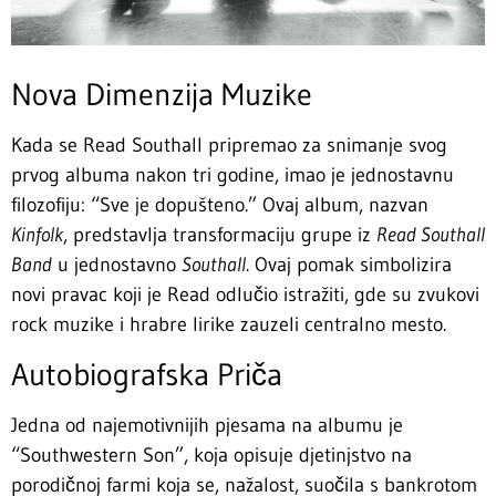
Nova Dimenzija Muzike
Kada se Read Southall pripremao za snimanje svog
prvog albuma nakon tri godine, imao je jednostavnu
filozofiju: “Sve je dopušteno.” Ovaj album, nazvan
Kinfolk
, predstavlja transformaciju grupe iz
Read Southall
Band
u jednostavno
Southall
. Ovaj pomak simbolizira
novi pravac koji je Read odlučio istražiti, gde su zvukovi
rock muzike i hrabre lirike zauzeli centralno mesto.
Autobiografska Priča
Jedna od najemotivnijih pjesama na albumu je
“Southwestern Son”, koja opisuje djetinjstvo na
porodičnoj farmi koja se, nažalost, suočila s bankrotom