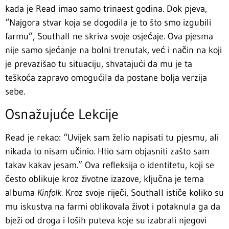
kada je Read imao samo trinaest godina. Dok pjeva,
“Najgora stvar koja se dogodila je to što smo izgubili
farmu”, Southall ne skriva svoje osjećaje. Ova pjesma
nije samo sjećanje na bolni trenutak, već i način na koji
je prevazišao tu situaciju, shvatajući da mu je ta
teškoća zapravo omogućila da postane bolja verzija
sebe.
Osnažujuće Lekcije
Read je rekao: “Uvijek sam želio napisati tu pjesmu, ali
nikada to nisam učinio. Htio sam objasniti zašto sam
takav kakav jesam.” Ova refleksija o identitetu, koji se
često oblikuje kroz životne izazove, ključna je tema
albuma
Kinfolk
. Kroz svoje riječi, Southall ističe koliko su
mu iskustva na farmi oblikovala život i potaknula ga da
bježi od droga i loših puteva koje su izabrali njegovi