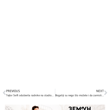
PREVIOUS
NEXT
Tejlor Svift oduševila radnike na stadionu poklonima za Božić
Bogatiji su nego što možete i da zamislite: 10 jutjubera koji zarađuju MILIONE od svojih kanala