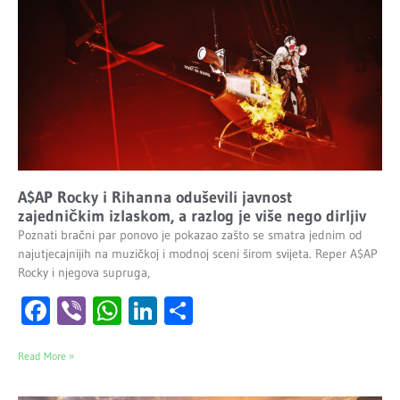
A$AP Rocky i Rihanna oduševili javnost
zajedničkim izlaskom, a razlog je više nego dirljiv
Poznati bračni par ponovo je pokazao zašto se smatra jednim od
najutjecajnijih na muzičkoj i modnoj sceni širom svijeta. Reper A$AP
Rocky i njegova supruga,
Facebook
Viber
WhatsApp
LinkedIn
Share
Read More »