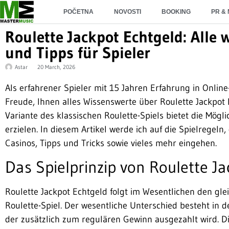
POČETNA
NOVOSTI
BOOKING
PR &
Roulette Jackpot Echtgeld: Alle
und Tipps für Spieler
Astar
20 March, 2026
Als erfahrener Spieler mit 15 Jahren Erfahrung in Online
Freude, Ihnen alles Wissenswerte über Roulette Jackpot 
Variante des klassischen Roulette-Spiels bietet die Mögli
erzielen. In diesem Artikel werde ich auf die Spielregeln,
Casinos, Tipps und Tricks sowie vieles mehr eingehen.
Das Spielprinzip von Roulette J
Roulette Jackpot Echtgeld folgt im Wesentlichen den gl
Roulette-Spiel. Der wesentliche Unterschied besteht in d
der zusätzlich zum regulären Gewinn ausgezahlt wird. D