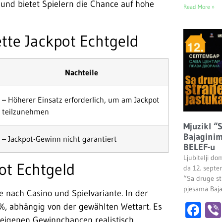
 und bietet Spielern die Chance auf hohe
Read More »
ette Jackpot Echtgeld
Nachteile
– Höherer Einsatz erforderlich, um am Jackpot
teilzunehmen
Mjuzikl “
Bajaginim
– Jackpot-Gewinn nicht garantiert
BELEF-u
Ljubitelji do
ot Echtgeld
da 12. septe
“Sa druge st
pjesama Baj
e nach Casino und Spielvariante. In der
Fa
6%, abhängig von der gewählten Wettart. Es
e eigenen Gewinnchancen realistisch