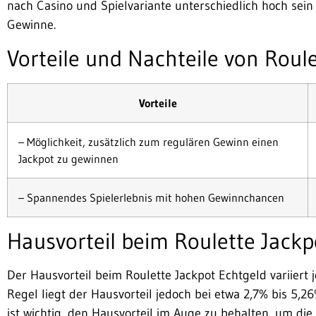
nach Casino und Spielvariante unterschiedlich hoch sein
Gewinne.
Vorteile und Nachteile von Roul
Vorteile
– Möglichkeit, zusätzlich zum regulären Gewinn einen
Jackpot zu gewinnen
– Spannendes Spielerlebnis mit hohen Gewinnchancen
Hausvorteil beim Roulette Jackp
Der Hausvorteil beim Roulette Jackpot Echtgeld variiert j
Regel liegt der Hausvorteil jedoch bei etwa 2,7% bis 5,2
ist wichtig, den Hausvorteil im Auge zu behalten, um di