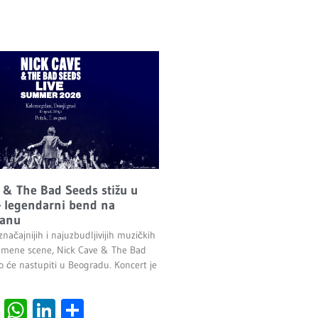
 & The Bad Seeds stižu u
 legendarni bend na
anu
načajnijih i najuzbudljivijih muzičkih
emene scene, Nick Cave & The Bad
o će nastupiti u Beogradu. Koncert je
.
cebook
Viber
WhatsApp
LinkedIn
Share