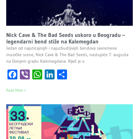
Nick Cave & The Bad Seeds uskoro u Beogradu –
legendarni bend stiže na Kalemegdan
Jedan od najuticajnijih i najuzbudljivijih bendova savremene
muzičke scene, Nick Cave & The Bad Seeds, nastupiće 7. augusta
na Donjem gradu Kalemegdana. Riječ je o
Facebook
Viber
WhatsApp
LinkedIn
Share
Read More »