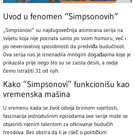
Uvod u fenomen “Simpsonovih”
„Simpsonovi“ su najdugovečnija animirana serija na
svijetu koja nije poznata samo po svom humoru, već i
po neverovatnoj sposobnosti da predviđa budućnost.
Ova serija nas je iznenadila mnogim događajima koje je
prikazala prije nego što su se zaista desili, a ovdje
ćemo istražiti 31 od njih.
Kako “Simpsonovi” funkcionišu kao
vremenska mašina
U vremenu kada se život odvija brzinom svjetlosti,
fascinacija jednodušnim epizodama ove serije može se
objasniti njenim talentom za otkrivanje budućih
trendova. Bez obzira da li je riječ o političkim