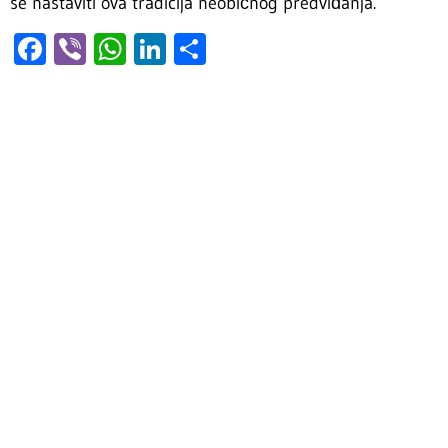
se nastaviti ova tradicija neobičnog predviđanja.
Facebook
Viber
WhatsApp
LinkedIn
Share