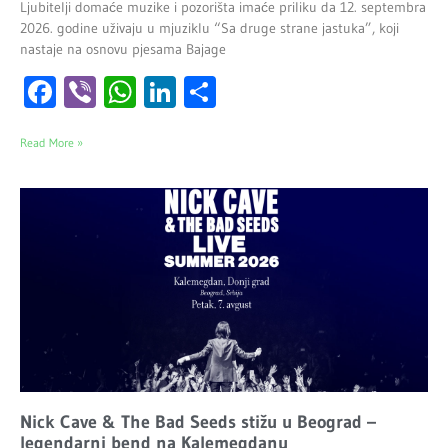
Ljubitelji domaće muzike i pozorišta imaće priliku da 12. septembra
2026. godine uživaju u mjuziklu “Sa druge strane jastuka”, koji
nastaje na osnovu pjesama Bajage
Facebook
Viber
WhatsApp
LinkedIn
Share
Read More »
Nick Cave & The Bad Seeds stižu u Beograd –
legendarni bend na Kalemegdanu