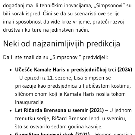
događanjima ili tehničkim inovacijama, „Simpsonovi“ su
bili korak ispred. Čini se da su scenaristi ove serije
imali sposobnost da vide kroz vrijeme, prateći razvoj
društva i kulture na jedinstven način.
Neki od najzanimljivijih predikcija
Da li ste znali da su „Simpsonovi“ predvidjeli:
Učešće Kamale Haris u predsjedničkoj trci (2024)
– U epizodi iz 11. sezone, Lisa Simpson se
prikazuje kao predsjednica u ljubičastom kostimu,
sličnom onom koji je Kamala Haris nosila tokom
inauguracije.
Let Ričarda Brensona u svemir (2021)
– U jednom
trenutku serije, Ričard Brenson lebdi u svemiru,
što se ostvarilo sedam godina kasnije.
GameStop burzovni skok (2021)
– Homer investira