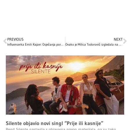
PREVIOUS
NEXT
Influenserka Emili Kajzer: Osjećanja porodice nakon tragične smrti sina
Ovako je Milica Todorović izgledala na početku karijere! Imala je samo 14 godina kada je zapevala na audiciji i oduševila sve! (VIDEO)
Silente objavio novi singl “Prije ili kasnije”
Bend Silente nastavlja s objavama novog materijala, pa su tako