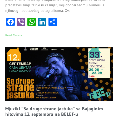
predstavili singl “Prije ili kasnije”, koji donosi sedmu numeru s
njihovog nadolazećeg petog albuma. Ova
Facebook
Viber
WhatsApp
LinkedIn
Share
Read More »
Mjuzikl “Sa druge strane jastuka” sa Bajaginim
hitovima 12. septembra na BELEF-u