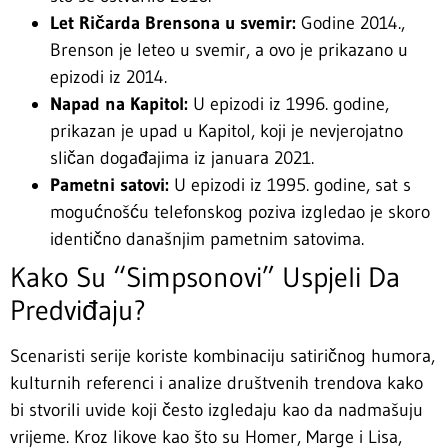
Let Ričarda Brensona u svemir:
Godine 2014.,
Brenson je leteo u svemir, a ovo je prikazano u
epizodi iz 2014.
Napad na Kapitol:
U epizodi iz 1996. godine,
prikazan je upad u Kapitol, koji je nevjerojatno
sličan događajima iz januara 2021.
Pametni satovi:
U epizodi iz 1995. godine, sat s
mogućnošću telefonskog poziva izgledao je skoro
identično današnjim pametnim satovima.
Kako Su “Simpsonovi” Uspjeli Da
Predviđaju?
Scenaristi serije koriste kombinaciju satiričnog humora,
kulturnih referenci i analize društvenih trendova kako
bi stvorili uvide koji često izgledaju kao da nadmašuju
vrijeme. Kroz likove kao što su Homer, Marge i Lisa,