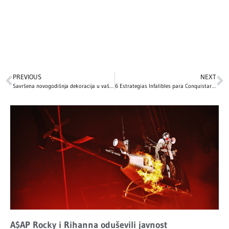
PREVIOUS
NEXT
Savršena novogodišnja dekoracija u vašem domu: 10 jednostavnih ideja kako da uredite svoj prostor sa malo novca
6 Estrategias Infalibles para Conquistar los Jackpots en Casino Online
A$AP Rocky i Rihanna oduševili javnost