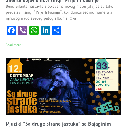
Silente objavio novi singl “Prije ili kasnije”
Bend Silente nastavlja s objavama novog materijala, pa su tako
predstavili singl “Prije ili kasnije”, koji donosi sedmu numeru s
njihovog nadolazećeg petog albuma. Ova
Facebook
Viber
WhatsApp
LinkedIn
Share
Read More »
Mjuzikl “Sa druge strane jastuka” sa Bajaginim