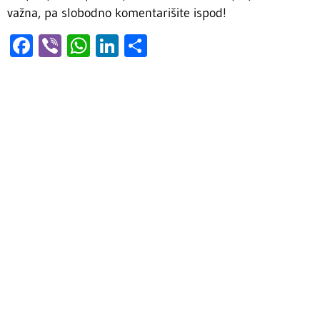
važna, pa slobodno komentarišite ispod!
Facebook
Viber
WhatsApp
LinkedIn
Share