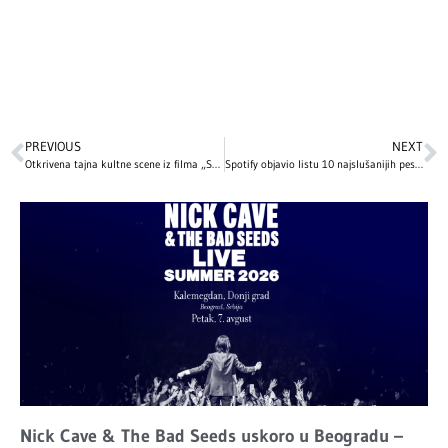
PREVIOUS
NEXT
Otkrivena tajna kultne scene iz filma „Sam u kući“ koju je Mekoli Kalkin – potpuno improvizovao!
Spotify objavio listu 10 najslušanijih pesama u istoriji – jedna je proglašena najboljom pesmom svih vremena!
Nick Cave & The Bad Seeds uskoro u Beogradu –