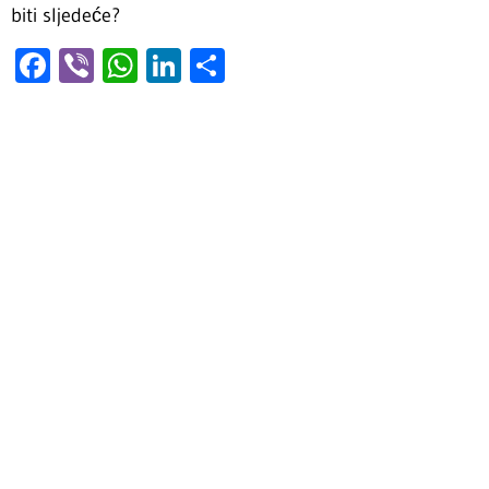
biti sljedeće?
Facebook
Viber
WhatsApp
LinkedIn
Share