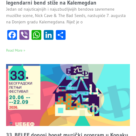
legendarni bend stiže na Kalemegdan
Jedan od najuticajnijih i najuzbudljivijih bendova savremene
muzičke scene, Nick Cave & The Bad Seeds, nastupiće 7. augusta
na Donjem gradu Kalemegdana. Riječ je o
Facebook
Viber
WhatsApp
LinkedIn
Share
Read More »
33. BELEF donosi bogat muzički program u Konaku