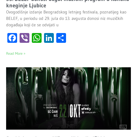
kneginje Ljubice
Ovogodišnje izdanje Beogradskog letnjeg festivala, poznatijeg kao
BELEF, u periodu od 29. jula do 13. avgusta donosi niz muzičkih
događaja koji će se odvijati u
Facebook
Viber
WhatsApp
LinkedIn
Share
Read More »