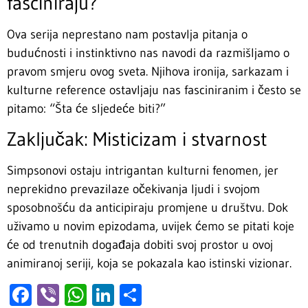
fasciniraju?
Ova serija neprestano nam postavlja pitanja o
budućnosti i instinktivno nas navodi da razmišljamo o
pravom smjeru ovog sveta. Njihova ironija, sarkazam i
kulturne reference ostavljaju nas fasciniranim i često se
pitamo: “Šta će sljedeće biti?”
Zaključak: Misticizam i stvarnost
Simpsonovi ostaju intrigantan kulturni fenomen, jer
neprekidno prevazilaze očekivanja ljudi i svojom
sposobnošću da anticipiraju promjene u društvu. Dok
uživamo u novim epizodama, uvijek ćemo se pitati koje
će od trenutnih događaja dobiti svoj prostor u ovoj
animiranoj seriji, koja se pokazala kao istinski vizionar.
Facebook
Viber
WhatsApp
LinkedIn
Share