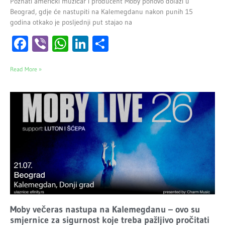
Poznati američki muzičar i producent Moby ponovo dolazi u
Beograd, gdje će nastupiti na Kalemegdanu nakon punih 15
godina otkako je posljednji put stajao na
Facebook
Viber
WhatsApp
LinkedIn
Share
Read More »
Moby večeras nastupa na Kalemegdanu – ovo su
smjernice za sigurnost koje treba pažljivo pročitati