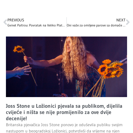
PREVIOUS
NEXT
Gvinet Paltrou: Povratak na Veliko Platno nakon 15 Godina
Oni važe za omiljene parove sa domaće influens scene
Joss Stone u Ložionici pjevala sa publikom, dijelila
cvijeće i ništa se nije promijenilo za ove dvije
decenije!
Britanska pjevačica Joss Stone ponovo je oduševila publiku svojim
nastupom u beogradskoj Ložionici, potvrdivši da vrijeme na njen