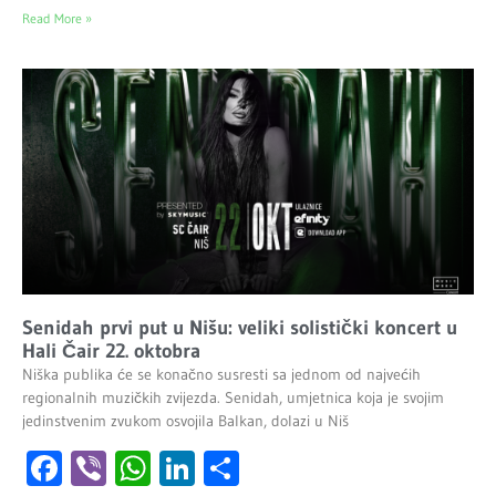
Read More »
Senidah prvi put u Nišu: veliki solistički koncert u
Hali Čair 22. oktobra
Niška publika će se konačno susresti sa jednom od najvećih
regionalnih muzičkih zvijezda. Senidah, umjetnica koja je svojim
jedinstvenim zvukom osvojila Balkan, dolazi u Niš
Facebook
Viber
WhatsApp
LinkedIn
Share