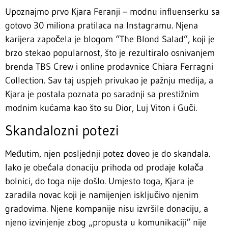
Upoznajmo prvo Kjara Feranji – modnu influenserku sa
gotovo 30 miliona pratilaca na Instagramu. Njena
karijera započela je blogom “The Blond Salad”, koji je
brzo stekao popularnost, što je rezultiralo osnivanjem
brenda TBS Crew i online prodavnice Chiara Ferragni
Collection. Sav taj uspjeh privukao je pažnju medija, a
Kjara je postala poznata po saradnji sa prestižnim
modnim kućama kao što su Dior, Luj Viton i Guči.
Skandalozni potezi
Međutim, njen posljednji potez doveo je do skandala.
Iako je obećala donaciju prihoda od prodaje kolača
bolnici, do toga nije došlo. Umjesto toga, Kjara je
zaradila novac koji je namijenjen isključivo njenim
gradovima. Njene kompanije nisu izvršile donaciju, a
njeno izvinjenje zbog „propusta u komunikaciji“ nije