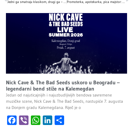
Jedni ga smatraju klasikom, drugi ga – ne podnose! Zašto „Love Actually“ važi za najomraženiji praznični film?
Promoterka, apotekarka, pica majstor: Kako su naši influenseri započeli svoje karijere
Nick Cave & The Bad Seeds uskoro u Beogradu –
legendarni bend stiže na Kalemegdan
Jedan od najuticajnijih i najuzbudljivijih bendova savremene
muzičke scene, Nick Cave & The Bad Seeds, nastupiće 7. augusta
na Donjem gradu Kalemegdana. Riječ je o
Facebook
Viber
WhatsApp
LinkedIn
Share