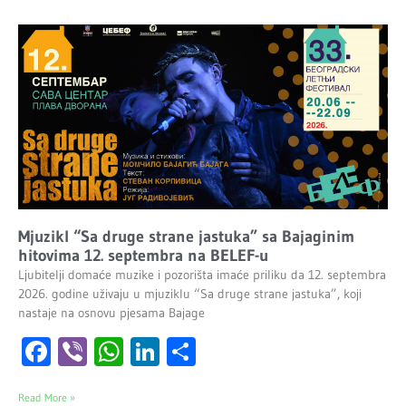
Mjuzikl “Sa druge strane jastuka” sa Bajaginim
hitovima 12. septembra na BELEF-u
Ljubitelji domaće muzike i pozorišta imaće priliku da 12. septembra
2026. godine uživaju u mjuziklu “Sa druge strane jastuka”, koji
nastaje na osnovu pjesama Bajage
Facebook
Viber
WhatsApp
LinkedIn
Share
Read More »