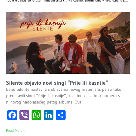
Gdje je danas Bel Gibson, influenserka koja je surovo prevarila svijet lažirajući da je teško bolesna?
NV Casino: Sloturi Quick‑Fire, Acțiune Live și Câștiguri Instantanee pentru Jucătorul Rapid
Silente objavio novi singl “Prije ili kasnije”
Bend Silente nastavlja s objavama novog materijala, pa su tako
predstavili singl “Prije ili kasnije”, koji donosi sedmu numeru s
njihovog nadolazećeg petog albuma. Ova
Facebook
Viber
WhatsApp
LinkedIn
Share
Read More »