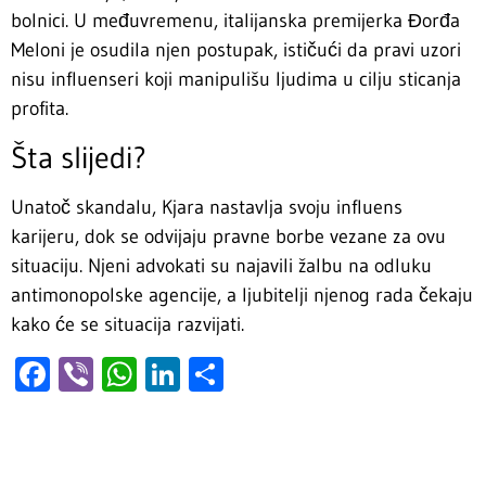
bolnici. U međuvremenu, italijanska premijerka Đorđa
Meloni je osudila njen postupak, ističući da pravi uzori
nisu influenseri koji manipulišu ljudima u cilju sticanja
profita.
Šta slijedi?
Unatoč skandalu, Kjara nastavlja svoju influens
karijeru, dok se odvijaju pravne borbe vezane za ovu
situaciju. Njeni advokati su najavili žalbu na odluku
antimonopolske agencije, a ljubitelji njenog rada čekaju
kako će se situacija razvijati.
Facebook
Viber
WhatsApp
LinkedIn
Share