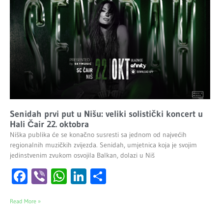
Senidah prvi put u Nišu: veliki solistički koncert u
Hali Čair 22. oktobra
Niška publika će se konačno susresti sa jednom od najvećih
regionalnih muzičkih zvijezda. Senidah, umjetnica koja je svojim
jedinstvenim zvukom osvojila Balkan, dolazi u Niš
Facebook
Viber
WhatsApp
LinkedIn
Share
Read More »