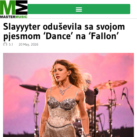
Slayyyter oduševila sa svojom
pjesmom ‘Dance’ na ‘Fallon’
S J
20 May, 2026