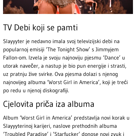
TV Debi koji se pamti
Slayyyter je nedavno imala svoj televizijski debi na
popularnoj emisiji ‘The Tonight Show’ s Jimmyjem
Fallon-om. Izvela je svoju najnoviju pjesmu ‘Dance’ u
utorak navečer, a nastup je bio pun energije i strasti,
uz pratnju žive svirke. Ova pjesma dolazi s njenog
najnovijeg albuma ‘Worst Girl in America’, koji je treći
po redu u njenoj diskografiji.
Cjelovita priča iza albuma
Album ‘Worst Girl in America’ predstavlja novi korak u
Slayyyterinoj karijeri, naslove prethodnih albuma
‘Troubled Paradise’ i ‘Starfucker’ donose novi zvuk i