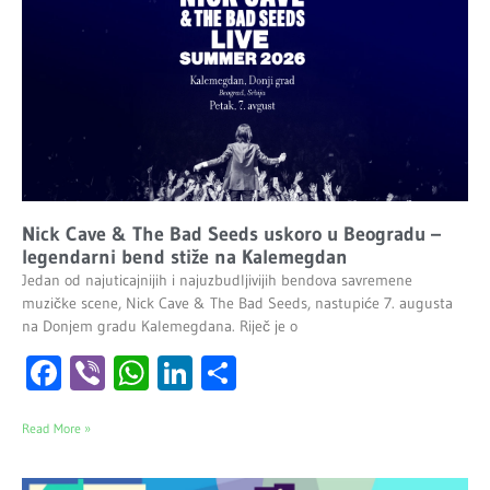
Nick Cave & The Bad Seeds uskoro u Beogradu –
legendarni bend stiže na Kalemegdan
Jedan od najuticajnijih i najuzbudljivijih bendova savremene
muzičke scene, Nick Cave & The Bad Seeds, nastupiće 7. augusta
na Donjem gradu Kalemegdana. Riječ je o
Facebook
Viber
WhatsApp
LinkedIn
Share
Read More »