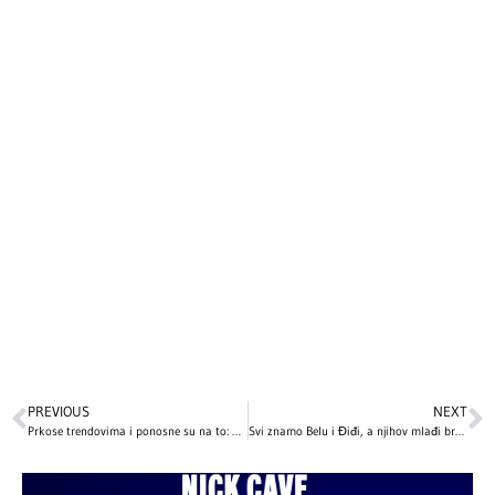
PREVIOUS
NEXT
Prkose trendovima i ponosne su na to: Ove srpske influenserke pokazale su lice bez trunke šminke
Svi znamo Belu i Điđi, a njihov mlađi brat Anvar Hadid osvaja svijet