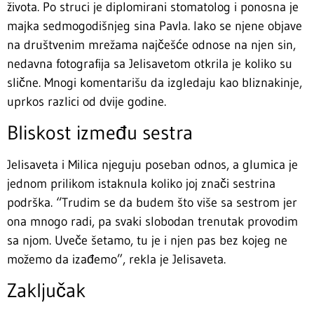
života. Po struci je diplomirani stomatolog i ponosna je
majka sedmogodišnjeg sina Pavla. Iako se njene objave
na društvenim mrežama najčešće odnose na njen sin,
nedavna fotografija sa Jelisavetom otkrila je koliko su
slične. Mnogi komentarišu da izgledaju kao bliznakinje,
uprkos razlici od dvije godine.
Bliskost između sestra
Jelisaveta i Milica njeguju poseban odnos, a glumica je
jednom prilikom istaknula koliko joj znači sestrina
podrška. “Trudim se da budem što više sa sestrom jer
ona mnogo radi, pa svaki slobodan trenutak provodim
sa njom. Uveče šetamo, tu je i njen pas bez kojeg ne
možemo da izađemo”, rekla je Jelisaveta.
Zaključak