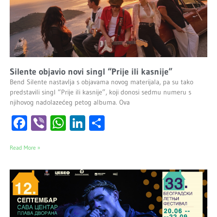
Silente objavio novi singl “Prije ili kasnije”
Bend Silente nastavlja s objavama novog materijala, pa su tako
predstavili singl “Prije ili kasnije”, koji donosi sedmu numeru s
njihovog nadolazećeg petog albuma. Ova
Facebook
Viber
WhatsApp
LinkedIn
Share
Read More »