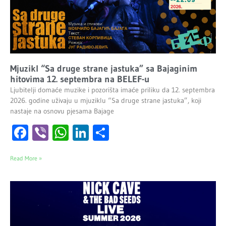
Mjuzikl “Sa druge strane jastuka” sa Bajaginim
hitovima 12. septembra na BELEF-u
Ljubitelji domaće muzike i pozorišta imaće priliku da 12. septembra
2026. godine uživaju u mjuziklu “Sa druge strane jastuka”, koji
nastaje na osnovu pjesama Bajage
Facebook
Viber
WhatsApp
LinkedIn
Share
Read More »