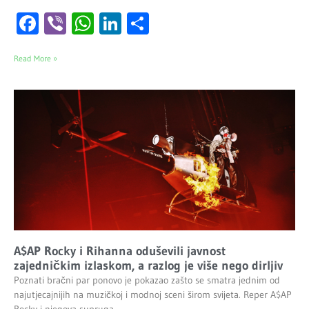
Facebook
Viber
WhatsApp
LinkedIn
Share
Read More »
A$AP Rocky i Rihanna oduševili javnost
zajedničkim izlaskom, a razlog je više nego dirljiv
Poznati bračni par ponovo je pokazao zašto se smatra jednim od
najutjecajnijih na muzičkoj i modnoj sceni širom svijeta. Reper A$AP
Rocky i njegova supruga,