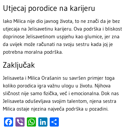
Utjecaj porodice na karijeru
Iako Milica nije dio javnog života, to ne znači da je bez
utjecaja na Jelisavetinu karijeru. Ova podrška i bliskost
doprinose Jelisavetinom uspjehu kao glumice, jer zna
da uvijek može računati na svoju sestru kada joj je
potrebna moralna podrška.
Zaključak
Jelisaveta i Milica Orašanin su savršen primjer toga
koliko porodica igra važnu ulogu u životu. Njihova
sličnost nije samo fizička, već i emocionalna. Dok nas
Jelisaveta oduševljava svojim talentom, njena sestra
Milica ostaje njezina najveća podrška u pozadini.
Facebook
Viber
WhatsApp
LinkedIn
Share