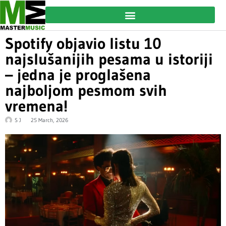
Spotify objavio listu 10
najslušanijih pesama u istoriji
– jedna je proglašena
najboljom pesmom svih
vremena!
S J
25 March, 2026