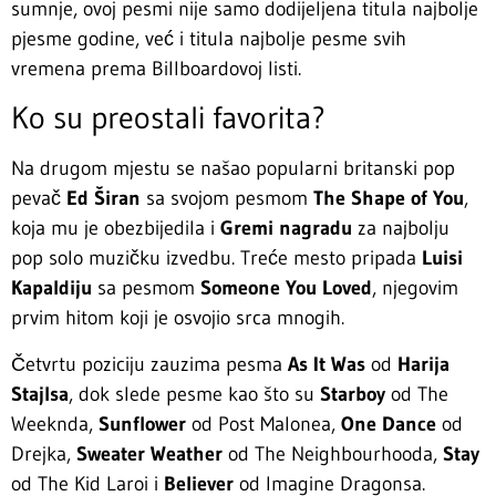
sumnje, ovoj pesmi nije samo dodijeljena titula najbolje
pjesme godine, već i titula najbolje pesme svih
vremena prema Billboardovoj listi.
Ko su preostali favorita?
Na drugom mjestu se našao popularni britanski pop
pevač
Ed Širan
sa svojom pesmom
The Shape of You
,
koja mu je obezbijedila i
Gremi nagradu
za najbolju
pop solo muzičku izvedbu. Treće mesto pripada
Luisi
Kapaldiju
sa pesmom
Someone You Loved
, njegovim
prvim hitom koji je osvojio srca mnogih.
Četvrtu poziciju zauzima pesma
As It Was
od
Harija
Stajlsa
, dok slede pesme kao što su
Starboy
od The
Weeknda,
Sunflower
od Post Malonea,
One Dance
od
Drejka,
Sweater Weather
od The Neighbourhooda,
Stay
od The Kid Laroi i
Believer
od Imagine Dragonsa.