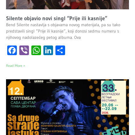
Silente objavio novi singl “Prije ili kasnije”
Bend Silente nastavlja s objavama novog materijala, pa su tako
predstavili singl “Prije ili kasnije”, koji donosi sedmu numeru s
njihovog nadolazećeg petog albuma. Ova
Facebook
Viber
WhatsApp
LinkedIn
Share
Read More »