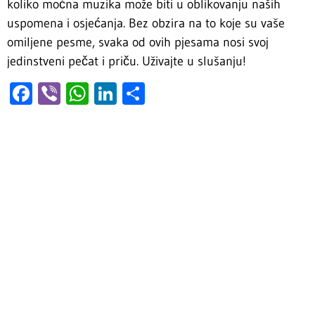
koliko moćna muzika može biti u oblikovanju naših
uspomena i osjećanja. Bez obzira na to koje su vaše
omiljene pesme, svaka od ovih pjesama nosi svoj
jedinstveni pečat i priču. Uživajte u slušanju!
Facebook
Viber
WhatsApp
LinkedIn
Share