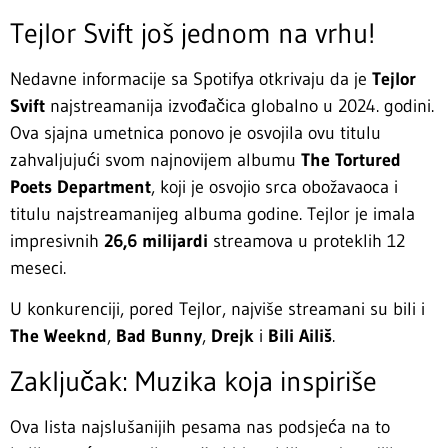
Tejlor Svift još jednom na vrhu!
Nedavne informacije sa Spotifya otkrivaju da je
Tejlor
Svift
najstreamanija izvođačica globalno u 2024. godini.
Ova sjajna umetnica ponovo je osvojila ovu titulu
zahvaljujući svom najnovijem albumu
The Tortured
Poets Department
, koji je osvojio srca obožavaoca i
titulu najstreamanijeg albuma godine. Tejlor je imala
impresivnih
26,6 milijardi
streamova u proteklih 12
meseci.
U konkurenciji, pored Tejlor, najviše streamani su bili i
The Weeknd
,
Bad Bunny
,
Drejk
i
Bili Ailiš
.
Zaključak: Muzika koja inspiriše
Ova lista najslušanijih pesama nas podsjeća na to