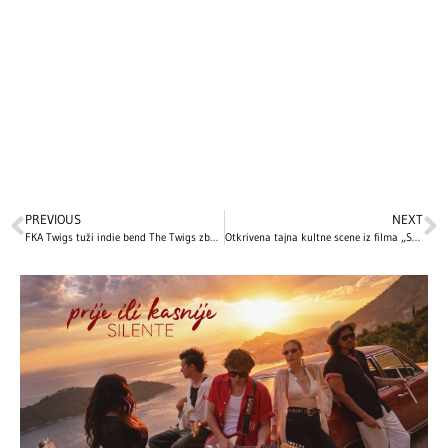
PREVIOUS
NEXT
FKA Twigs tuži indie bend The Twigs zbog prijetnji vezanih za zaštitu brenda
Otkrivena tajna kultne scene iz filma „Sam u kući“ koju je Mekoli Kalkin – potpuno improvizovao!