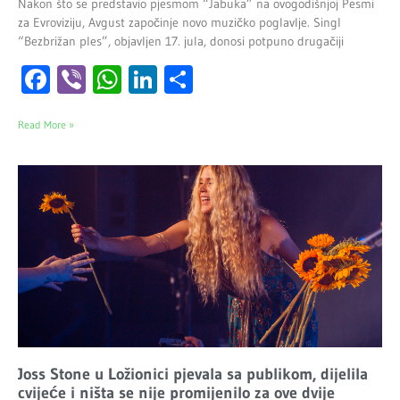
Nakon što se predstavio pjesmom “Jabuka” na ovogodišnjoj Pesmi
za Evroviziju, Avgust započinje novo muzičko poglavlje. Singl
“Bezbrižan ples”, objavljen 17. jula, donosi potpuno drugačiji
Facebook
Viber
WhatsApp
LinkedIn
Share
Read More »
Joss Stone u Ložionici pjevala sa publikom, dijelila
cvijeće i ništa se nije promijenilo za ove dvije