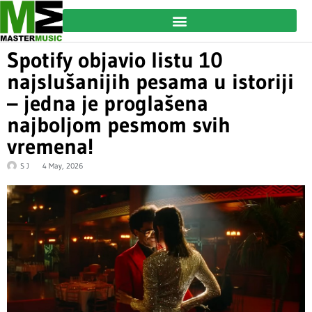
Spotify objavio listu 10
najslušanijih pesama u istoriji
– jedna je proglašena
najboljom pesmom svih
vremena!
S J
4 May, 2026