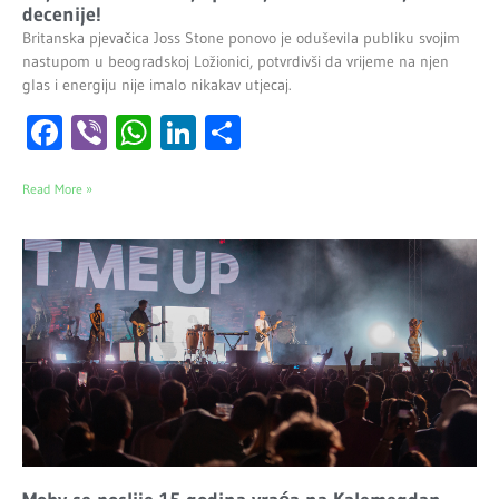
decenije!
Britanska pjevačica Joss Stone ponovo je oduševila publiku svojim
nastupom u beogradskoj Ložionici, potvrdivši da vrijeme na njen
glas i energiju nije imalo nikakav utjecaj.
Facebook
Viber
WhatsApp
LinkedIn
Share
Read More »