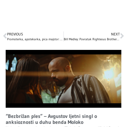
PREVIOUS
NEXT
Promoterka, apotekarka, pica majstor: Ovim zanimanjima su se bavili naši influenseri pre nego što su stekli milione fanova
Bill Medley: Povratak Righteous Brothers i Posljednje Riječi Elvis Presleya
“Bezbrižan ples” – Avgustov ljetni singl o
anksioznosti u duhu benda Moloko