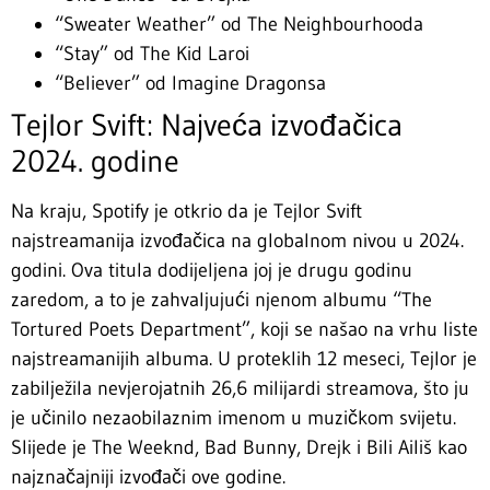
“Sweater Weather” od The Neighbourhooda
“Stay” od The Kid Laroi
“Believer” od Imagine Dragonsa
Tejlor Svift: Najveća izvođačica
2024. godine
Na kraju, Spotify je otkrio da je Tejlor Svift
najstreamanija izvođačica na globalnom nivou u 2024.
godini. Ova titula dodijeljena joj je drugu godinu
zaredom, a to je zahvaljujući njenom albumu “The
Tortured Poets Department”, koji se našao na vrhu liste
najstreamanijih albuma. U proteklih 12 meseci, Tejlor je
zabilježila nevjerojatnih 26,6 milijardi streamova, što ju
je učinilo nezaobilaznim imenom u muzičkom svijetu.
Slijede je The Weeknd, Bad Bunny, Drejk i Bili Ailiš kao
najznačajniji izvođači ove godine.