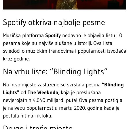
Spotify otkriva najbolje pesme
Muzička platforma
Spotify
nedavno je objavila listu 10
pesama koje su najviše slušane u istoriji. Ova lista
svjedoči o muzičkim trendovima i popularnosti izvođača
kroz godine.
Na vrhu liste: “Blinding Lights”
Na prvo mjesto zasluženo se svrstala pesma
“Blinding
Lights”
od
The Weeknda
, koja je preslušana
nevjerojatnih 4.640 milijardi puta! Ova pesma postigla
je najveću popularnost u martu 2020. godine kada je
postala hit na TikToku.
Drugo i treće mjesto