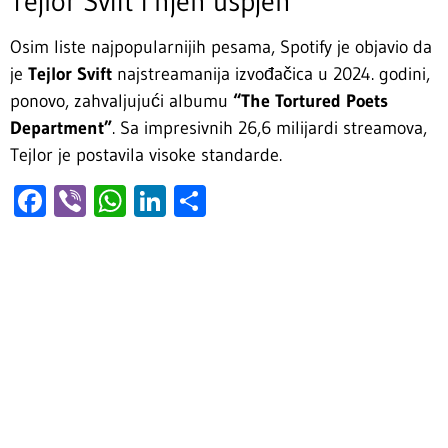
Tejlor Svift i njen uspjeh
Osim liste najpopularnijih pesama, Spotify je objavio da
je
Tejlor Svift
najstreamanija izvođačica u 2024. godini,
ponovo, zahvaljujući albumu
“The Tortured Poets
Department”
. Sa impresivnih 26,6 milijardi streamova,
Tejlor je postavila visoke standarde.
Facebook
Viber
WhatsApp
LinkedIn
Share