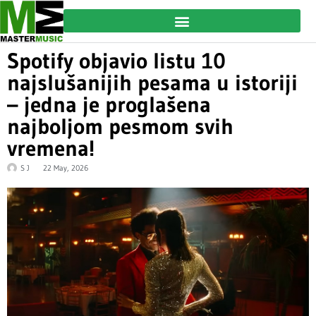
Spotify objavio listu 10
najslušanijih pesama u istoriji
– jedna je proglašena
najboljom pesmom svih
vremena!
S J
22 May, 2026