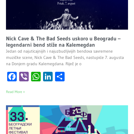
Nick Cave & The Bad Seeds uskoro u Beogradu –
legendarni bend stiže na Kalemegdan
Jedan od najuticajnijih i najuzbudljivijih bendova savremene
muzičke scene, Nick Cave & The Bad Seeds, nastupiće 7. augusta
na Donjem gradu Kalemegdana. Riječ je o
Facebook
Viber
WhatsApp
LinkedIn
Share
Read More »