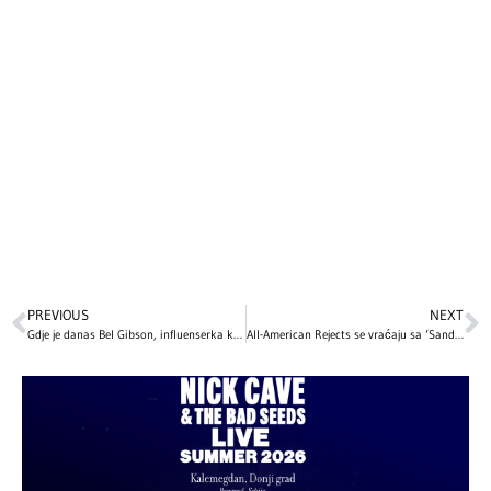
PREVIOUS
NEXT
Gdje je danas Bel Gibson, influenserka koja je surovo prevarila svijet lažirajući da je teško bolesna?
All-American Rejects se vraćaju sa ‘Sandbox’: Oslobađanje kreativnosti i novi muzički pravac