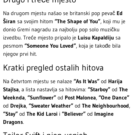
Na drugom mjestu našao se britanski pop pevač
Ed
Širan
sa svojim hitom
“The Shape of You”
, koji mu je
donio
Gremi
nagradu za najbolju pop solo muzičku
izvedbu. Treće mjesto pripalo je
Luisu Kapaldiju
sa
pesmom
“Someone You Loved”
, koja je takođe bila
njegov prvi hit.
Kratki pregled ostalih hitova
Na četvrtom mjestu se nalaze
“As It Was”
od
Harija
Stajlsa
, a lista nastavlja sa hitovima:
“Starboy”
od
The
Weeknda
,
“Sunflower”
od
Post Malonea
,
“One Dance”
od
Drejka
,
“Sweater Weather”
od
The Neighbourhood
,
“Stay”
od
The Kid Laroi
i
“Believer”
od
Imagine
Dragons
.