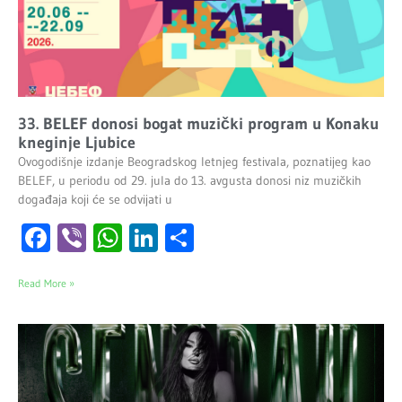
33. BELEF donosi bogat muzički program u Konaku
kneginje Ljubice
Ovogodišnje izdanje Beogradskog letnjeg festivala, poznatijeg kao
BELEF, u periodu od 29. jula do 13. avgusta donosi niz muzičkih
događaja koji će se odvijati u
Facebook
Viber
WhatsApp
LinkedIn
Share
Read More »