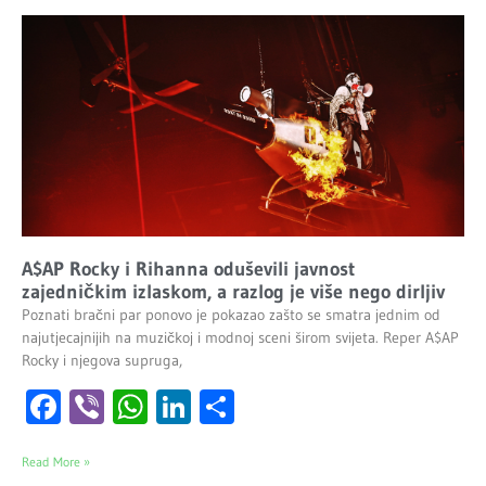
A$AP Rocky i Rihanna oduševili javnost
zajedničkim izlaskom, a razlog je više nego dirljiv
Poznati bračni par ponovo je pokazao zašto se smatra jednim od
najutjecajnijih na muzičkoj i modnoj sceni širom svijeta. Reper A$AP
Rocky i njegova supruga,
Facebook
Viber
WhatsApp
LinkedIn
Share
Read More »