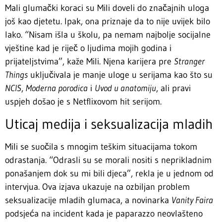
Mali glumački koraci su Mili doveli do značajnih uloga
još kao djetetu. Ipak, ona priznaje da to nije uvijek bilo
lako. “Nisam išla u školu, pa nemam najbolje socijalne
vještine kad je riječ o ljudima mojih godina i
prijateljstvima”, kaže Mili. Njena karijera pre
Stranger
Things
uključivala je manje uloge u serijama kao što su
NCIS
,
Moderna porodica
i
Uvod u anatomiju
, ali pravi
uspjeh došao je s Netflixovom hit serijom.
Uticaj medija i seksualizacija mladih
Mili se suočila s mnogim teškim situacijama tokom
odrastanja. “Odrasli su se morali nositi s neprikladnim
ponašanjem dok su mi bili djeca”, rekla je u jednom od
intervjua. Ova izjava ukazuje na ozbiljan problem
seksualizacije mladih glumaca, a novinarka
Vanity Faira
podsjeća na incident kada je paparazzo neovlašteno