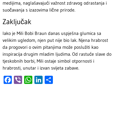
medijima, naglašavajući važnost zdravog odrastanja i
suočavanja s izazovima lične prirode.
Zaključak
Iako je Mili Bobi Braun danas uspješna glumica sa
velikim ugledom, njen put nije bio lak. Njena hrabrost
da progovori o ovim pitanjima može poslužiti kao
inspiracija drugim mladim ljudima. Od rastuće slave do
tjeskobnih borbi, Mili ostaje simbol otpornosti i
hrabrosti, unutar i izvan svijeta zabave.
Facebook
Viber
WhatsApp
LinkedIn
Share