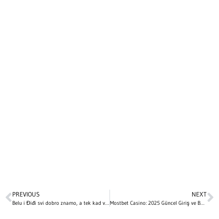
PREVIOUS
NEXT
Belu i Điđi svi dobro znamo, a tek kad vidite njihovog mlađeg brata! O šarmu Anvara Hadida ne prestaje da bruji svet!
Mostbet Casino: 2025 Güncel Giriş ve Bahis Platformu