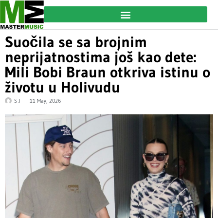
Suočila se sa brojnim
neprijatnostima još kao dete:
Mili Bobi Braun otkriva istinu o
životu u Holivudu
S J
11 May, 2026