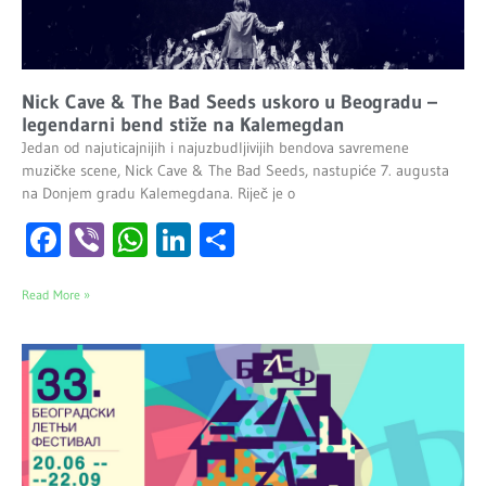
Nick Cave & The Bad Seeds uskoro u Beogradu –
legendarni bend stiže na Kalemegdan
Jedan od najuticajnijih i najuzbudljivijih bendova savremene
muzičke scene, Nick Cave & The Bad Seeds, nastupiće 7. augusta
na Donjem gradu Kalemegdana. Riječ je o
Facebook
Viber
WhatsApp
LinkedIn
Share
Read More »