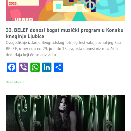
33. BELEF donosi bogat muzički program u Konaku
kneginje Ljubice
Ovogodišnje izdanje Beogradskog letnjeg festivala, poznatijeg kao
BELEF, u periodu od 29. jula do 13. avgusta donosi niz muzičkih
događaja koji će se odvijati u
Facebook
Viber
WhatsApp
LinkedIn
Share
Read More »