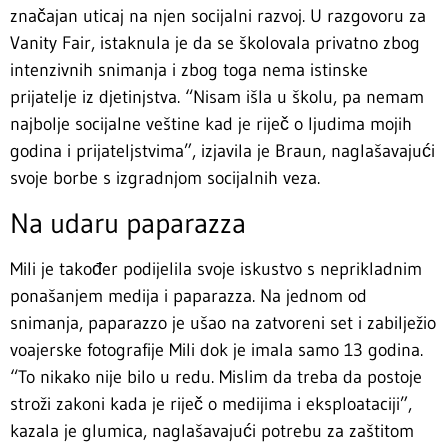
značajan uticaj na njen socijalni razvoj. U razgovoru za
Vanity Fair, istaknula je da se školovala privatno zbog
intenzivnih snimanja i zbog toga nema istinske
prijatelje iz djetinjstva. “Nisam išla u školu, pa nemam
najbolje socijalne veštine kad je riječ o ljudima mojih
godina i prijateljstvima”, izjavila je Braun, naglašavajući
svoje borbe s izgradnjom socijalnih veza.
Na udaru paparazza
Mili je također podijelila svoje iskustvo s neprikladnim
ponašanjem medija i paparazza. Na jednom od
snimanja, paparazzo je ušao na zatvoreni set i zabilježio
voajerske fotografije Mili dok je imala samo 13 godina.
“To nikako nije bilo u redu. Mislim da treba da postoje
stroži zakoni kada je riječ o medijima i eksploataciji”,
kazala je glumica, naglašavajući potrebu za zaštitom