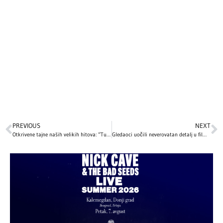
PREVIOUS
NEXT
Otkrivene tajne naših velikih hitova: “Tuga iz Poršea” krije detalje Reljine prošlosti, a evo koju simboliku nosi pesma “Sava i Dunav”
Gledaoci uočili neverovatan detalj u filmu „Love Actually“ – nakon ovog saznanja ovaj božićni klasik gledaćete potpuno drugim očima!