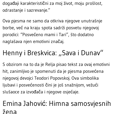
događaji karakteristični za moj život, moju prošlost,
odrastanje i sazrevanje.”
Ova pjesma ne samo da otkriva njegove unutrašnje
borbe, već na kraju spota sadrži posvetu njegovoj
porodici: “Posvećeno mami i Tari”, što dodatno
naglašava njen emotivni značaj.
Henny i Breskvica: „Sava i Dunav“
S obzirom na to da je Relja pisao tekst za ovaj emotivni
hit, zanimljivo je spomenuti da je pjesma posvećena
njegovoj devojci Teodori Popovskoj. Ova simbolika
ljubavi i posvećenosti čini je još snažnijom, vežući
slušaoce za izvođača i njegove osjećaje.
Emina Jahović: Himna samosvjesnih
žena