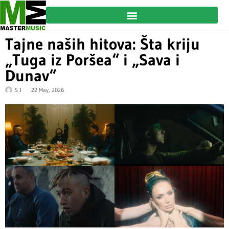
Tajne naših hitova: Šta kriju
„Tuga iz Poršea“ i „Sava i
Dunav“
S J
22 May, 2026