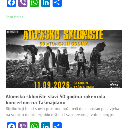
Facebook
Viber
WhatsApp
LinkedIn
Share
Read More »
Atomsko sklonište slavi 50 godina rokenrola
koncertom na Tašmajdanu
Rijetko koji bend s ovih prostora može reći da je opstao pola vijeka
na sceni, а da nije izgubio ništa od svoje izvorne, tvrde energije.
Facebook
Viber
WhatsApp
LinkedIn
Share