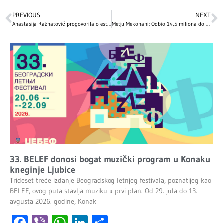
PREVIOUS
NEXT
Anastasija Ražnatović progovorila o estetskim korekcijama: ‘Imala sam više kilograma, veći nos i manja usta’
Metju Mekonahi: Odbio 14,5 miliona dolara i preokrenuo svoju karijeru
33. BELEF donosi bogat muzički program u Konaku
kneginje Ljubice
Trideset treće izdanje Beogradskog letnjeg festivala, poznatijeg kao
BELEF, ovog puta stavlja muziku u prvi plan. Od 29. jula do 13.
avgusta 2026. godine, Konak
Facebook
Viber
WhatsApp
LinkedIn
Share