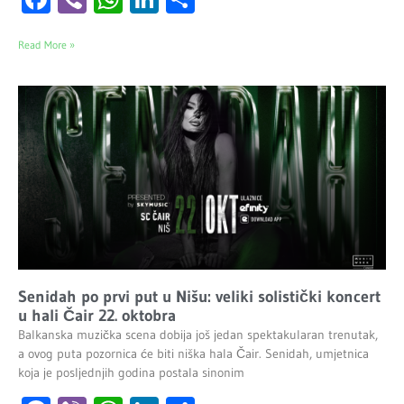
Read More »
Senidah po prvi put u Nišu: veliki solistički koncert
u hali Čair 22. oktobra
Balkanska muzička scena dobija još jedan spektakularan trenutak,
a ovog puta pozornica će biti niška hala Čair. Senidah, umjetnica
koja je posljednjih godina postala sinonim