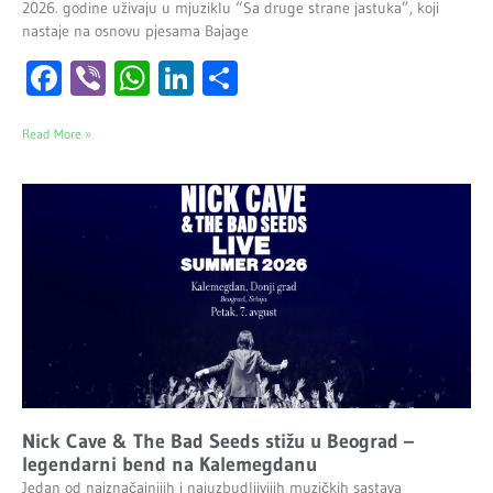
2026. godine uživaju u mjuziklu “Sa druge strane jastuka”, koji
nastaje na osnovu pjesama Bajage
Facebook
Viber
WhatsApp
LinkedIn
Share
Read More »
Nick Cave & The Bad Seeds stižu u Beograd –
legendarni bend na Kalemegdanu
Jedan od najznačajnijih i najuzbudljivijih muzičkih sastava