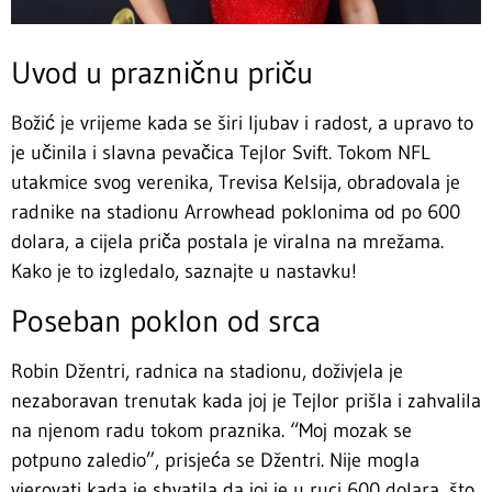
Uvod u prazničnu priču
Božić je vrijeme kada se širi ljubav i radost, a upravo to
je učinila i slavna pevačica Tejlor Svift. Tokom NFL
utakmice svog verenika, Trevisa Kelsija, obradovala je
radnike na stadionu Arrowhead poklonima od po 600
dolara, a cijela priča postala je viralna na mrežama.
Kako je to izgledalo, saznajte u nastavku!
Poseban poklon od srca
Robin Džentri, radnica na stadionu, doživjela je
nezaboravan trenutak kada joj je Tejlor prišla i zahvalila
na njenom radu tokom praznika. “Moj mozak se
potpuno zaledio”, prisjeća se Džentri. Nije mogla
vjerovati kada je shvatila da joj je u ruci 600 dolara, što