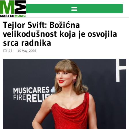
Tejlor Svift: Božićna
velikodušnost koja je osvojila
srca radnika
S J
10 May, 2026