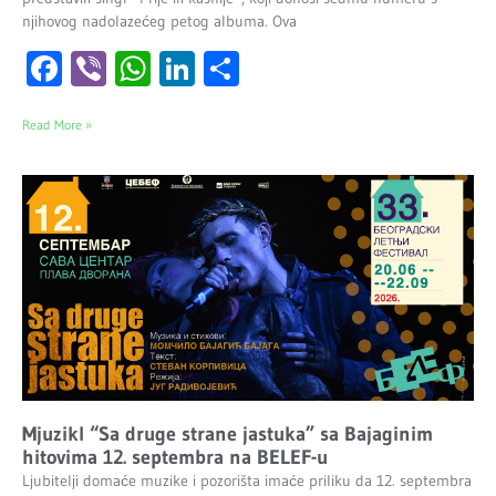
njihovog nadolazećeg petog albuma. Ova
Facebook
Viber
WhatsApp
LinkedIn
Share
Read More »
Mjuzikl “Sa druge strane jastuka” sa Bajaginim
hitovima 12. septembra na BELEF-u
Ljubitelji domaće muzike i pozorišta imaće priliku da 12. septembra