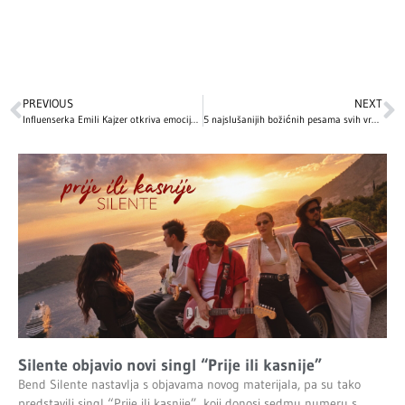
PREVIOUS
NEXT
Influenserka Emili Kajzer otkriva emocije porodice nakon tragedije
5 najslušanijih božićnih pesama svih vremena: Ovo su hitovi bez kojih ne možemo zamisliti praznične dane
Silente objavio novi singl “Prije ili kasnije”
Bend Silente nastavlja s objavama novog materijala, pa su tako
predstavili singl “Prije ili kasnije”, koji donosi sedmu numeru s