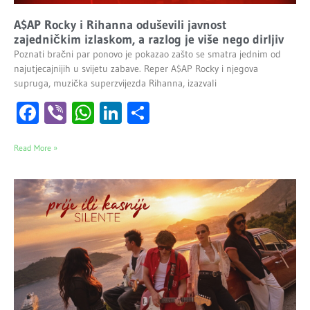
A$AP Rocky i Rihanna oduševili javnost
zajedničkim izlaskom, a razlog je više nego dirljiv
Poznati bračni par ponovo je pokazao zašto se smatra jednim od
najutjecajnijih u svijetu zabave. Reper A$AP Rocky i njegova
supruga, muzička superzvijezda Rihanna, izazvali
Facebook
Viber
WhatsApp
LinkedIn
Share
Read More »