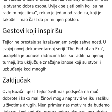
je stvarno dobra osoba. Uvijek se sjeti onih koji su na
radnim mjestima”, rekao je jedan od radnika, koji je
također imao čast da primi njen poklon.
Gestovi koji inspirišu
Tejlor ne prestaje sa izražavanjem svoje zahvalnosti. U
svojoj novoj dokumentarnoj seriji ‘The End of an Era’,
podijelila je bonuse radnicima koji su radili na njenoj
turneji, što uključuje značajne iznose koji su stvorili
uzbuđenje kod mnogih.
Zaključak
Ovaj Božićni gest Tejlor Svift nas podsjeća na moć
dobrote i kako mali činovi mogu napraviti veliku razliku
u životima drugih. Njen primjer nas motivira da budemo
ljubazni i velikodušni prema onima oko nas, bez obzira