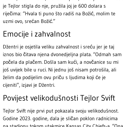
je Tejlor stigla do nje, pružila joj je 600 dolara s
riječima: “Hvala ti puno što radiš na Božić, molim te
uzmi ovo, srećan Božić.”
Emocije i zahvalnost
Džentri je osjetila veliku zahvalnost i sreću jer je taj
iznos bio čitava njena dvonedjeljna plata. “Odmah sam
počela da plačem. Došla sam kući, a novčanice su mi
još uvijek bile u ruci. Ni jednu još nisam potrošila, ali
želim da podijelim ovu priču s ljudima koji će je
cijeniti”, izjavi je Džentri.
Povijest velikodušnosti Tejlor Svift
Tejlor Svift nije prvi put pokazala svoju velikodušnost.
Godine 2023. godine, dala je sličan poklon radnicima
na stadionu tokom utakmice Kansas City Chiefs-a. “Ona