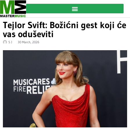
Tejlor Svift: Božićni gest koji će
vas oduševiti
S J
30 March, 2026