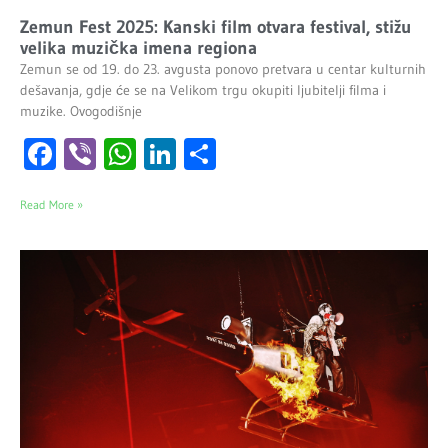
Zemun Fest 2025: Kanski film otvara festival, stižu
velika muzička imena regiona
Zemun se od 19. do 23. avgusta ponovo pretvara u centar kulturnih
dešavanja, gdje će se na Velikom trgu okupiti ljubitelji filma i
muzike. Ovogodišnje
Facebook
Viber
WhatsApp
LinkedIn
Share
Read More »