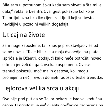
Bila sam u potpunom šoku kada sam shvatila šta mi je
dala,” rekla je Džentri. Ovaj gest pokazuje koliko je
Tejlor ljubazna i koliko cijeni rad ljudi koji su često
nevidljivi u pozadini velikih događaja.
Uticaj na živote
Za mnoge zaposlene, taj iznos je predstavljao više od
samo novca. “To je bila cijela moja dvonedjeljna plata!”
ispričala je Džentri, dodajući kako neće potrošiti novac
odmah jer želi da ga čuva kao uspomenu. Ovakvi
trenuci pokazuju moć malih gestova, koji mogu
promijeniti nečiji život i donijeti radost u teške trenutke.
Tejlorova velika srca u akciji
Ovo nije prvi put da se Tejlor pokazuje kao velikodušna
osoba. U prošlosti je već dijelila novčanice radnicima na