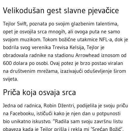
Velikodušan gest slavne pjevačice
Tejlor Svift, poznata po svojim glazbenim talentima,
opet je osvojila srca mnogih, ali ovoga puta ne samo
svojom muzikom. Tokom božićne utakmice NFL-a, dok je
bodrila svog verenika Trevisa Kelsija, Tejlor je
obradovala radnike na stadionu Arrowhead iznosom od
600 dolara po osobi. Ovaj potez je brzo postao viralan
na društvenim mrežama, izazivajući oduševljenje širom
svijeta.
Priča koja osvaja srca
Jedna od radnica, Robin Džentri, podijelila je svoju priču
na Facebooku, ističući kako je njen dan u potpunosti
bio unikatno iskustvo. “Radila sam svoju završnu listu
obaveza kada je Tejlor prišla i rekla mi ‘Srećan Božić’.