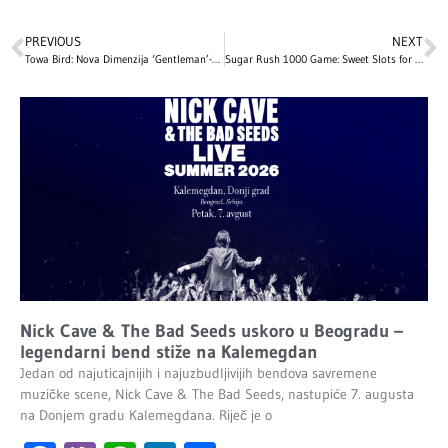
PREVIOUS
NEXT
Towa Bird: Nova Dimenzija ‘Gentleman’-a kroz Muziku i Stil
Sugar Rush 1000 Game: Sweet Slots for Quick Thrills
Nick Cave & The Bad Seeds uskoro u Beogradu –
legendarni bend stiže na Kalemegdan
Jedan od najuticajnijih i najuzbudljivijih bendova savremene
muzičke scene, Nick Cave & The Bad Seeds, nastupiće 7. augusta
na Donjem gradu Kalemegdana. Riječ je o