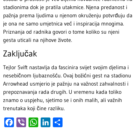
stadionima dok je pratila utakmice. Njena predanost i
pažnja prema ljudima u njenom okruženju potvrđuju da
je ona ne samo umjetnica već i inspiracija mnogima.
Priznanja od radnika govori o tome koliko su njeni
gesta uticali na njihove živote.
Zaključak
Tejlor Svift nastavlja da fascinira svijet svojim djelima i
nesebičnom ljubaznošću. Ovaj božićni gest na stadionu
Arrowhead usmjerio je pažnju na važnost zahvalnosti i
prepoznavanja rada drugih. U vremenu kada toliko
znamo o uspjehu, sjetimo se i onih malih, ali važnih
trenutaka koji čine razliku.
Facebook
Viber
WhatsApp
LinkedIn
Share