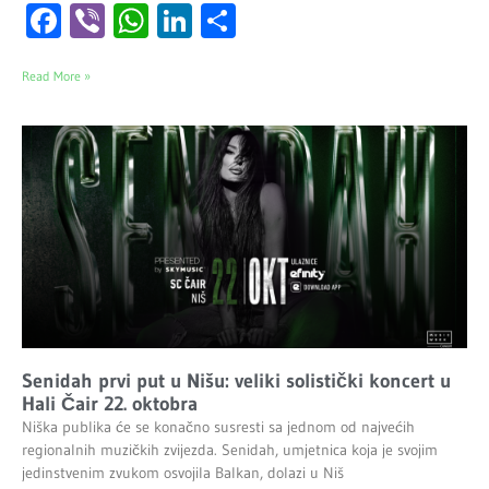
Facebook
Viber
WhatsApp
LinkedIn
Share
Read More »
Senidah prvi put u Nišu: veliki solistički koncert u
Hali Čair 22. oktobra
Niška publika će se konačno susresti sa jednom od najvećih
regionalnih muzičkih zvijezda. Senidah, umjetnica koja je svojim
jedinstvenim zvukom osvojila Balkan, dolazi u Niš