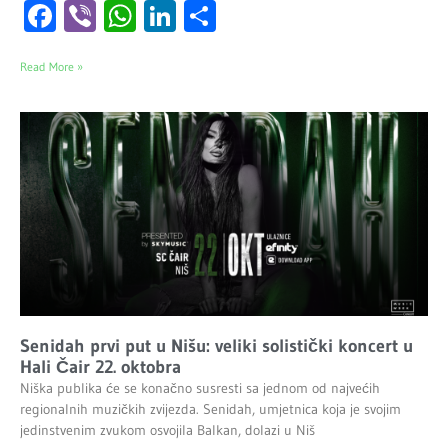
Facebook
Viber
WhatsApp
LinkedIn
Share
Read More »
Senidah prvi put u Nišu: veliki solistički koncert u
Hali Čair 22. oktobra
Niška publika će se konačno susresti sa jednom od najvećih
regionalnih muzičkih zvijezda. Senidah, umjetnica koja je svojim
jedinstvenim zvukom osvojila Balkan, dolazi u Niš