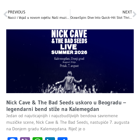
PREVIOUS
NEXT
Nucci i Vojaž u novom svjetlu: Naši muzičari se otkrivaju kao talentovani glumci
OceanSpin: Dive Into Quick‑Hit Slot Thrills and Live Action
Nick Cave & The Bad Seeds uskoro u Beogradu –
legendarni bend stiže na Kalemegdan
Jedan od najuticajnijih i najuzbudljivijih bendova savremene
muzičke scene, Nick Cave & The Bad Seeds, nastupiće 7. augusta
na Donjem gradu Kalemegdana. Riječ je o