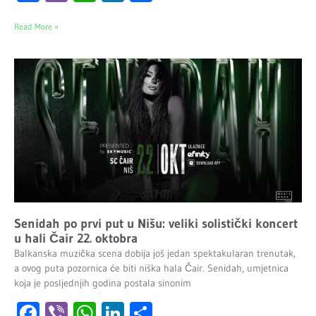
Read More »
Senidah po prvi put u Nišu: veliki solistički koncert
u hali Čair 22. oktobra
Balkanska muzička scena dobija još jedan spektakularan trenutak,
a ovog puta pozornica će biti niška hala Čair. Senidah, umjetnica
koja je posljednjih godina postala sinonim
Facebook
Viber
WhatsApp
LinkedIn
Share