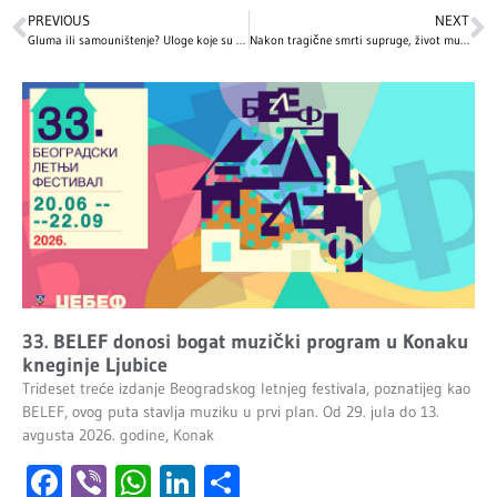
PREVIOUS
NEXT
Gluma ili samouništenje? Uloge koje su odvele holivudske zvezde do ivice propasti – zavisnosti, depresije i smrti
Nakon tragične smrti supruge, život mu je pružio drugu priliku: Emotivna ljubavna priča slavnog glumca slama srca, ali pruža i nadu
33. BELEF donosi bogat muzički program u Konaku
kneginje Ljubice
Trideset treće izdanje Beogradskog letnjeg festivala, poznatijeg kao
BELEF, ovog puta stavlja muziku u prvi plan. Od 29. jula do 13.
avgusta 2026. godine, Konak
Facebook
Viber
WhatsApp
LinkedIn
Share