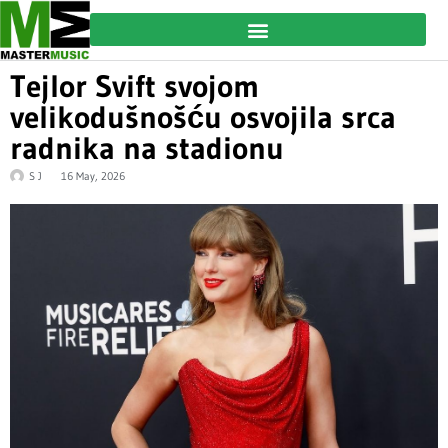
Tejlor Svift svojom
velikodušnošću osvojila srca
radnika na stadionu
S J
16 May, 2026