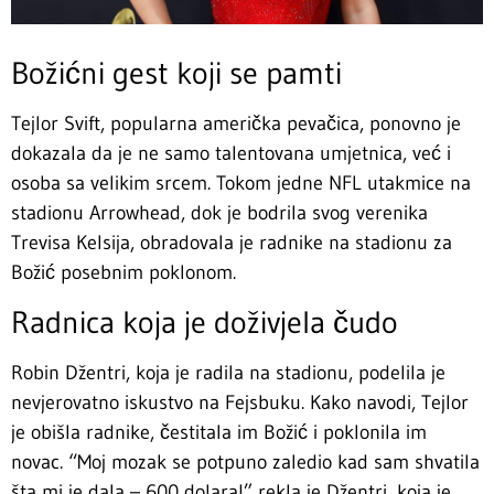
Božićni gest koji se pamti
Tejlor Svift, popularna američka pevačica, ponovno je
dokazala da je ne samo talentovana umjetnica, već i
osoba sa velikim srcem. Tokom jedne NFL utakmice na
stadionu Arrowhead, dok je bodrila svog verenika
Trevisa Kelsija, obradovala je radnike na stadionu za
Božić posebnim poklonom.
Radnica koja je doživjela čudo
Robin Džentri, koja je radila na stadionu, podelila je
nevjerovatno iskustvo na Fejsbuku. Kako navodi, Tejlor
je obišla radnike, čestitala im Božić i poklonila im
novac. “Moj mozak se potpuno zaledio kad sam shvatila
šta mi je dala – 600 dolara!” rekla je Džentri, koja je