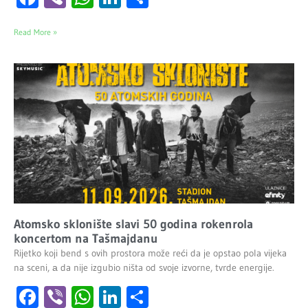
Read More »
Atomsko sklonište slavi 50 godina rokenrola
koncertom na Tašmajdanu
Rijetko koji bend s ovih prostora može reći da je opstao pola vijeka
na sceni, а da nije izgubio ništa od svoje izvorne, tvrde energije.
Facebook
Viber
WhatsApp
LinkedIn
Share