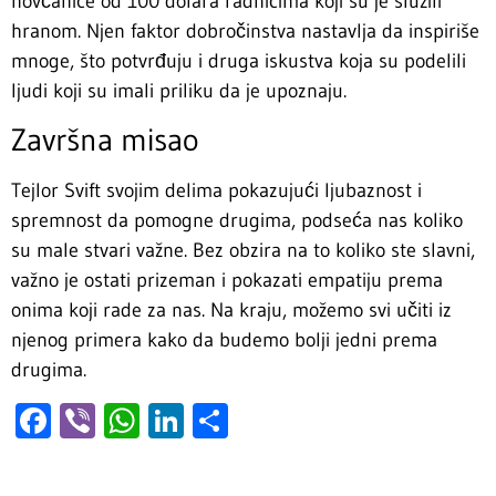
novčanice od 100 dolara radnicima koji su je služili
hranom. Njen faktor dobročinstva nastavlja da inspiriše
mnoge, što potvrđuju i druga iskustva koja su podelili
ljudi koji su imali priliku da je upoznaju.
Završna misao
Tejlor Svift svojim delima pokazujući ljubaznost i
spremnost da pomogne drugima, podseća nas koliko
su male stvari važne. Bez obzira na to koliko ste slavni,
važno je ostati prizeman i pokazati empatiju prema
onima koji rade za nas. Na kraju, možemo svi učiti iz
njenog primera kako da budemo bolji jedni prema
drugima.
Facebook
Viber
WhatsApp
LinkedIn
Share