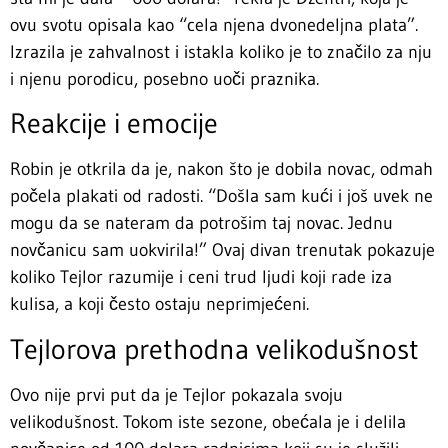
ovu svotu opisala kao “cela njena dvonedeljna plata”.
Izrazila je zahvalnost i istakla koliko je to značilo za nju
i njenu porodicu, posebno uoči praznika.
Reakcije i emocije
Robin je otkrila da je, nakon što je dobila novac, odmah
počela plakati od radosti. “Došla sam kući i još uvek ne
mogu da se nateram da potrošim taj novac. Jednu
novčanicu sam uokvirila!” Ovaj divan trenutak pokazuje
koliko Tejlor razumije i ceni trud ljudi koji rade iza
kulisa, a koji često ostaju neprimjećeni.
Tejlorova prethodna velikodušnost
Ovo nije prvi put da je Tejlor pokazala svoju
velikodušnost. Tokom iste sezone, obećala je i delila