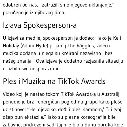
odobren od nas, i zatražili smo njegovo uklanjanje,”
poručeno je iz njihovog tima.
Izjava Spokesperson-a
U izjavi za medije, spokesperson je dodao: “Iako je Keli
Holiday (Adam Hyde) prijatelj The Wiggles, video i
muzika dodana u njega su kreirani nezavisno i bez
našeg znanja.” Ova izjava je dodatno razjasnila situaciju
i razbila sve nesporazume.
Ples i Muzika na TikTok Awards
Video koji je nastao tokom TikTok Awards-a u Australiji
ponudio je brz i energičan pogled na grupu kako pleše
uz stihove: “Hej djevojko, dođi i pleši samnom/ Ti i tvoj
džep pun ekstazija.” Iako su plesne koreografije bile
zabavne, pridruženi sadržaj nije bio u duhu poruka koje