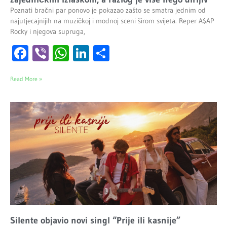
Poznati bračni par ponovo je pokazao zašto se smatra jednim od
najutjecajnijih na muzičkoj i modnoj sceni širom svijeta. Reper A$AP
Rocky i njegova supruga,
Facebook
Viber
WhatsApp
LinkedIn
Share
Read More »
Silente objavio novi singl “Prije ili kasnije”