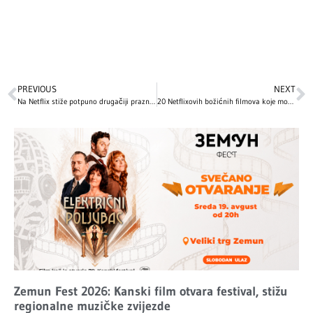
PREVIOUS
NEXT
Na Netflix stiže potpuno drugačiji praznični film: Božićna pljačka i ljubavna priča koja će vas nasmejati do suza
20 Netflixovih božićnih filmova koje morate pogledati ove praznične sezone
Zemun Fest 2026: Kanski film otvara festival, stižu
regionalne muzičke zvijezde