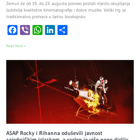
Zemun će od 19. do 23. augusta ponovo postati mjesto okupljanja
ljubitelja kvalitetne kinematografije i dobre muzike. Veliki trg se
tradicionalno pretvara u ljetnu bioskopsku
Facebook
Viber
WhatsApp
LinkedIn
Share
Read More »
A$AP Rocky i Rihanna oduševili javnost
zajedničkim izlaskom, a razlog je više nego dirljiv